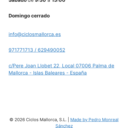
Sábado
de
9:30
a
13:00
Domingo cerrado
info@ciclosmallorca.es
971771713 / 629490052
c/Pere Joan Llobet 22, Local 07006 Palma de
Mallorca - Islas Baleares - España
© 2026 Ciclos Mallorca, S.L. |
Made by Pedro Monreal
Sánchez