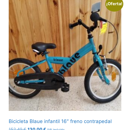
¡Oferta!
Bicicleta Blaue infantil 16″ freno contrapedal
El
El
152,49
€
130,00
€
IVA incluido