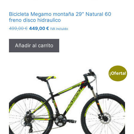
Bicicleta Megamo montaña 29″ Natural 60
freno disco hidraulico
El
El
499,00
€
449,00
€
IVA incluido
precio
precio
original
actual
Añadir al carrito
era:
es:
499,00 €.
449,00 €.
¡Oferta!