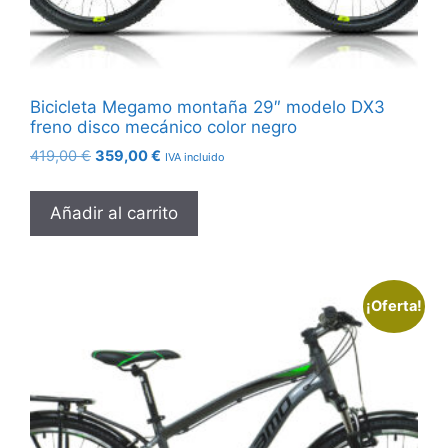
Bicicleta Megamo montaña 29″ modelo DX3
freno disco mecánico color negro
El
El
419,00
€
359,00
€
IVA incluido
precio
precio
original
actual
Añadir al carrito
era:
es:
419,00 €.
359,00 €.
¡Oferta!