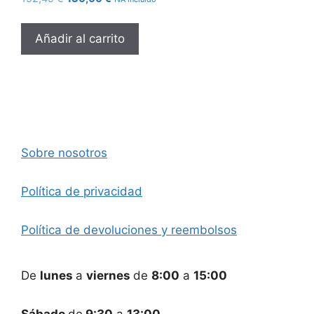
precio
precio
original
actual
Añadir al carrito
era:
es:
152,49 €.
130,00 €.
Sobre nosotros
Política de privacidad
Política de devoluciones y reembolsos
De
lunes
a
viernes
de
8:00
a
15:00