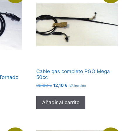
Cable gas completo PGO Mega
Tornado
50cc
El
El
22,88
€
12,10
€
IVA incluido
precio
precio
original
actual
Añadir al carrito
era:
es:
22,88 €.
12,10 €.