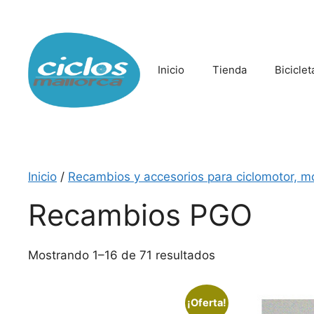
Saltar
al
contenido
Inicio
Tienda
Biciclet
Inicio
/
Recambios y accesorios para ciclomotor, m
Recambios PGO
Mostrando 1–16 de 71 resultados
¡Oferta!