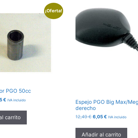
¡Oferta!
dor PGO 50cc
El
95
€
IVA incluido
Espejo PGO Big Max/Me
cio
precio
derecho
inal
actual
El
El
12,49
€
6,05
€
l carrito
IVA incluido
es:
precio
precio
28 €.
5,95 €.
original
actual
Añadir al carrito
era:
es: