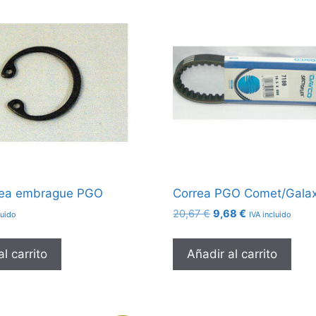
olea embrague PGO
Correa PGO Comet/Galax
El
El
20,67
€
9,68
€
luido
IVA incluido
precio
precio
original
actual
l carrito
Añadir al carrito
era:
es:
20,67 €.
9,68 €.