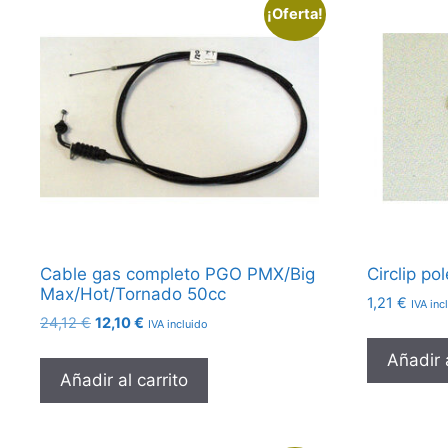
¡Oferta!
Cable gas completo PGO PMX/Big
Circlip p
Max/Hot/Tornado 50cc
1,21
€
IVA inc
El
El
24,12
€
12,10
€
IVA incluido
precio
precio
Añadir a
original
actual
Añadir al carrito
era:
es:
24,12 €.
12,10 €.