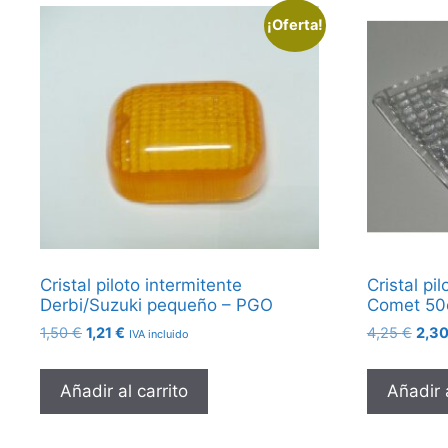
¡Oferta!
Cristal piloto intermitente
Cristal pi
Derbi/Suzuki pequeño – PGO
Comet 50c
El
El
El
1,50
€
1,21
€
4,25
€
2,3
IVA incluido
precio
precio
prec
original
actual
origi
Añadir al carrito
Añadir a
era:
es:
era:
1,50 €.
1,21 €.
4,25