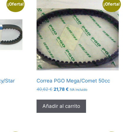
¡Oferta!
¡Oferta!
y/Star
Correa PGO Mega/Comet 50cc
El
El
40,62
€
21,78
€
IVA incluido
precio
precio
original
actual
Añadir al carrito
era:
es:
40,62 €.
21,78 €.