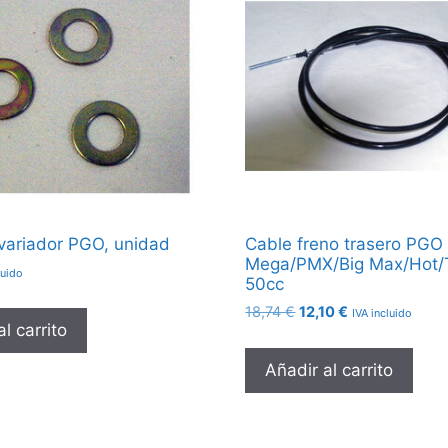
variador PGO, unidad
Cable freno trasero PGO
Mega/PMX/Big Max/Hot/
luido
50cc
El
El
18,74
€
12,10
€
IVA incluido
l carrito
precio
precio
original
actual
Añadir al carrito
era:
es:
18,74 €.
12,10 €.