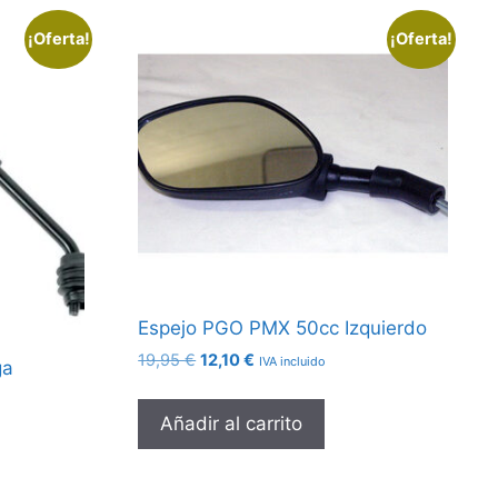
¡Oferta!
¡Oferta!
Espejo PGO PMX 50cc Izquierdo
El
El
19,95
€
12,10
€
IVA incluido
ga
precio
precio
original
actual
Añadir al carrito
era:
es:
19,95 €.
12,10 €.