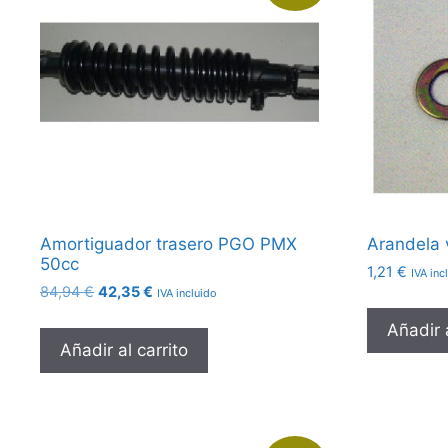
Amortiguador trasero PGO PMX
Arandela 
50cc
1,21
€
IVA inc
El
El
84,94
€
42,35
€
IVA incluido
precio
precio
Añadir a
original
actual
Añadir al carrito
era:
es:
84,94 €.
42,35 €.