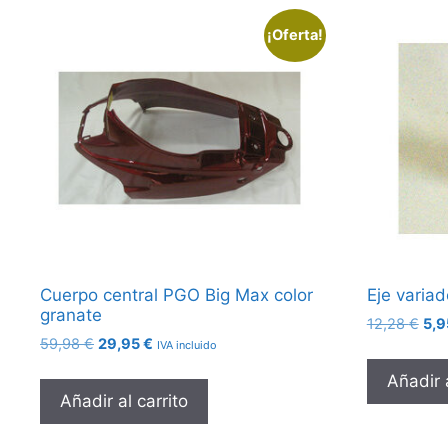
¡Oferta!
Cuerpo central PGO Big Max color
Eje varia
granate
El
12,28
€
5,
El
El
59,98
€
29,95
€
pre
IVA incluido
precio
precio
orig
Añadir a
original
actual
era:
Añadir al carrito
era:
es:
12,
59,98 €.
29,95 €.