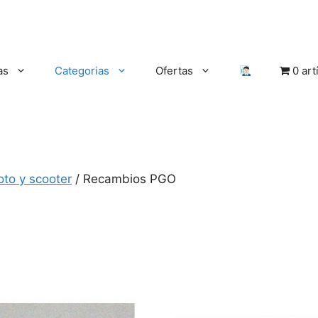
as
Categorias
Ofertas
0 art
oto y scooter
/ Recambios PGO