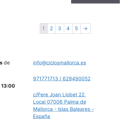
12,49 €.
6,05 €.
1
2
3
4
5
→
es
de
info@ciclosmallorca.es
971771713 / 629490052
a
13:00
c/Pere Joan Llobet 22,
Local 07006 Palma de
Mallorca - Islas Baleares -
España