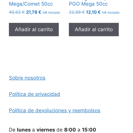
Mega/Comet 50cc
PGO Mega 50cc
El
El
El
El
40,62
€
21,78
€
22,88
€
12,10
€
IVA incluido
IVA incluido
precio
precio
precio
precio
original
actual
original
actual
Añadir al carrito
Añadir al carrito
era:
es:
era:
es:
40,62 €.
21,78 €.
22,88 €.
12,10 €.
Sobre nosotros
Política de privacidad
Política de devoluciones y reembolsos
De
lunes
a
viernes
de
8:00
a
15:00