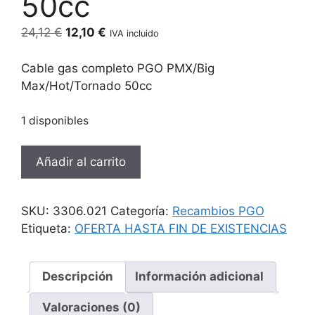
50cc
El
El
24,12
€
12,10
€
IVA incluido
precio
precio
original
actual
Cable gas completo PGO PMX/Big
era:
es:
Max/Hot/Tornado 50cc
24,12 €.
12,10 €.
1 disponibles
Cable
Añadir al carrito
gas
completo
PGO
SKU:
3306.021
Categoría:
Recambios PGO
PMX/Big
Etiqueta:
OFERTA HASTA FIN DE EXISTENCIAS
Max/Hot/Tornado
50cc
cantidad
Descripción
Información adicional
Valoraciones (0)