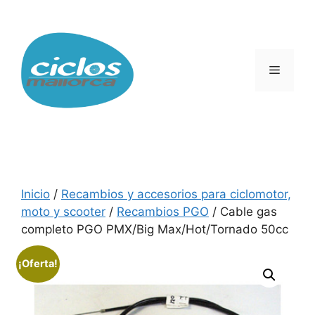
Saltar
al
contenido
Menú
Inicio
/
Recambios y accesorios para ciclomotor,
moto y scooter
/
Recambios PGO
/ Cable gas
completo PGO PMX/Big Max/Hot/Tornado 50cc
¡Oferta!