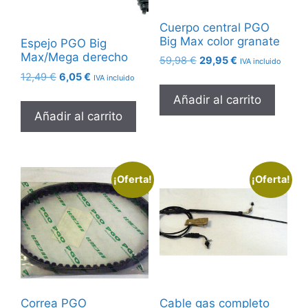
Cuerpo central PGO
Big Max color granate
Espejo PGO Big
Max/Mega derecho
El
El
59,98
€
29,95
€
IVA incluido
precio
precio
El
El
12,49
€
6,05
€
IVA incluido
original
actual
precio
precio
Añadir al carrito
era:
es:
original
actual
Añadir al carrito
59,98 €.
29,95 €.
era:
es:
12,49 €.
6,05 €.
¡Oferta!
¡Oferta!
Correa PGO
Cable gas completo