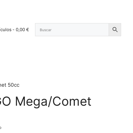
ículos
0,00 €
et 50cc
GO Mega/Comet
o