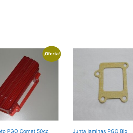
¡Oferta!
iloto PGO Comet 50cc
Junta laminas PGO Big