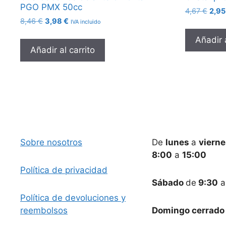
PGO PMX 50cc
El
4,67
€
2,9
El
El
8,46
€
3,98
€
prec
IVA incluido
precio
precio
origi
Añadir a
original
actual
era:
Añadir al carrito
era:
es:
4,67
8,46 €.
3,98 €.
Sobre nosotros
De
lunes
a
viern
8:00
a
15:00
Política de privacidad
Sábado
de
9:30
Política de devoluciones y
reembolsos
Domingo cerrado