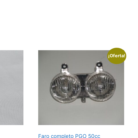
¡Oferta!
Faro completo PGO 50cc