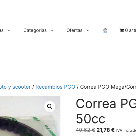
as
Categorias
Ofertas
0 art
oto y scooter
/
Recambios PGO
/ Correa PGO Mega/Com
Correa P
50cc
El
El
40,62
€
21,78
€
IVA incluid