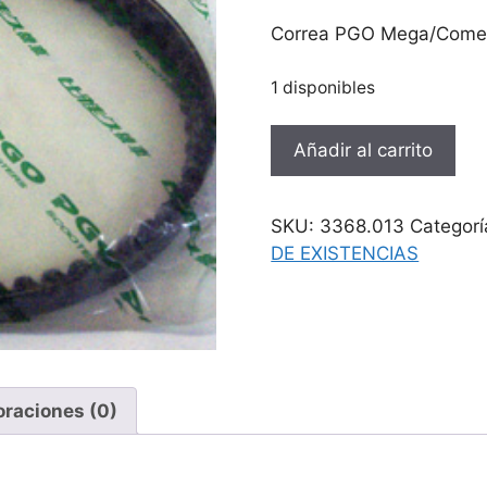
precio
precio
original
actual
Correa PGO Mega/Come
era:
es:
40,62 €.
21,78 €.
1 disponibles
Correa
Añadir al carrito
PGO
Mega/Comet
50cc
SKU:
3368.013
Categorí
cantidad
DE EXISTENCIAS
oraciones (0)