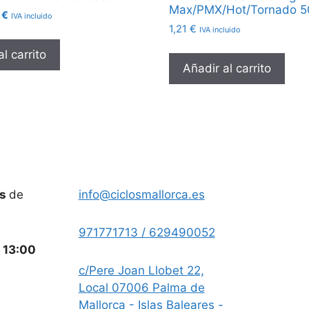
Max/PMX/Hot/Tornado 5
El
5
€
IVA incluido
io
precio
1,21
€
IVA incluido
nal
actual
l carrito
es:
Añadir al carrito
 €.
2,95 €.
es
de
info@ciclosmallorca.es
971771713 / 629490052
a
13:00
c/Pere Joan Llobet 22,
Local 07006 Palma de
Mallorca - Islas Baleares -