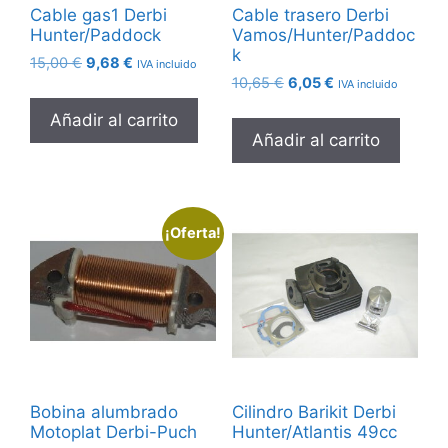
Cable gas1 Derbi
Cable trasero Derbi
Hunter/Paddock
Vamos/Hunter/Paddoc
k
El
El
15,00
€
9,68
€
IVA incluido
El
El
precio
precio
10,65
€
6,05
€
IVA incluido
precio
precio
original
actual
Añadir al carrito
original
actual
era:
es:
Añadir al carrito
era:
es:
15,00 €.
9,68 €.
10,65 €.
6,05 €.
¡Oferta!
Bobina alumbrado
Cilindro Barikit Derbi
Motoplat Derbi-Puch
Hunter/Atlantis 49cc