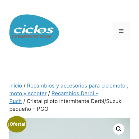
Saltar
al
contenido
Menú
Inicio
/
Recambios y accesorios para ciclomotor,
moto y scooter
/
Recambios Derbi -
Puch
/ Cristal piloto intermitente Derbi/Suzuki
pequeño – PGO
¡Oferta!