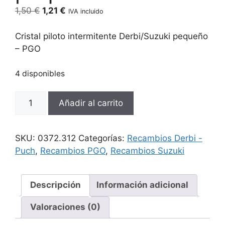
El
El
1,50
€
1,21
€
IVA incluido
precio
precio
original
actual
Cristal piloto intermitente Derbi/Suzuki pequeño
era:
es:
– PGO
1,50 €.
1,21 €.
4 disponibles
Cristal
Añadir al carrito
piloto
intermitente
Derbi/Suzuki
SKU:
0372.312
Categorías:
Recambios Derbi -
pequeño
Puch
,
Recambios PGO
,
Recambios Suzuki
-
PGO
cantidad
Descripción
Información adicional
Valoraciones (0)