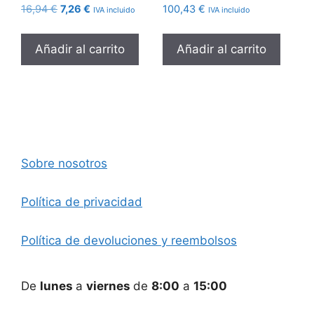
El
El
16,94
€
7,26
€
100,43
€
IVA incluido
IVA incluido
precio
precio
original
actual
Añadir al carrito
Añadir al carrito
era:
es:
16,94 €.
7,26 €.
Sobre nosotros
Política de privacidad
Política de devoluciones y reembolsos
De
lunes
a
viernes
de
8:00
a
15:00