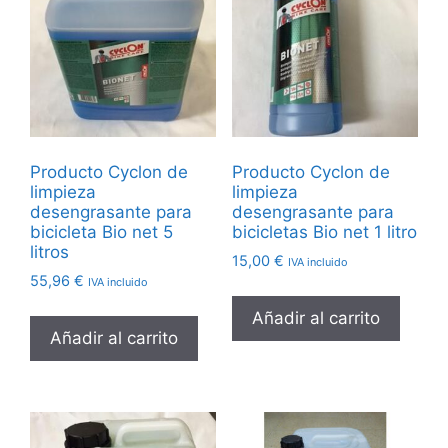
Producto Cyclon de
Producto Cyclon de
limpieza
limpieza
desengrasante para
desengrasante para
bicicleta Bio net 5
bicicletas Bio net 1 litro
litros
15,00
€
IVA incluido
55,96
€
IVA incluido
Añadir al carrito
Añadir al carrito