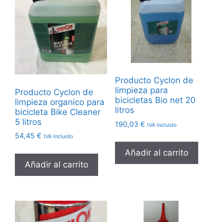
Producto Cyclon de
limpieza para
Producto Cyclon de
bicicletas Bio net 20
limpieza organico para
litros
bicicleta Bike Cleaner
5 litros
190,03
€
IVA incluido
54,45
€
IVA incluido
Añadir al carrito
Añadir al carrito