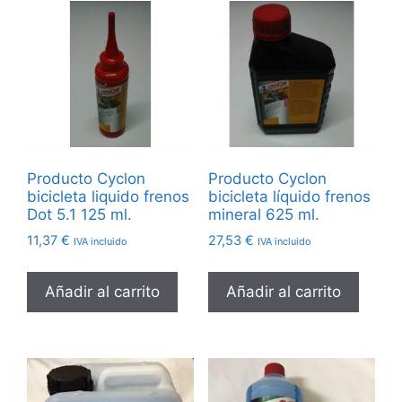
Producto Cyclon
Producto Cyclon
bicicleta liquido frenos
bicicleta líquido frenos
Dot 5.1 125 ml.
mineral 625 ml.
11,37
€
27,53
€
IVA incluido
IVA incluido
Añadir al carrito
Añadir al carrito