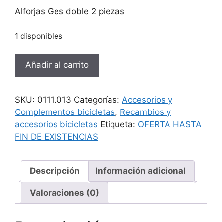
original
actual
Alforjas Ges doble 2 piezas
era:
es:
54,45 €.
24,20 €.
1 disponibles
Alforjas
Añadir al carrito
Ges
doble
2
SKU:
0111.013
Categorías:
Accesorios y
piezas
Complementos bicicletas
,
Recambios y
cantidad
accesorios bicicletas
Etiqueta:
OFERTA HASTA
FIN DE EXISTENCIAS
Descripción
Información adicional
Valoraciones (0)