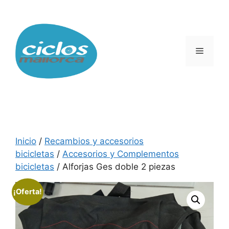
Saltar
al
contenido
Menú
Inicio
/
Recambios y accesorios
bicicletas
/
Accesorios y Complementos
bicicletas
/ Alforjas Ges doble 2 piezas
¡Oferta!