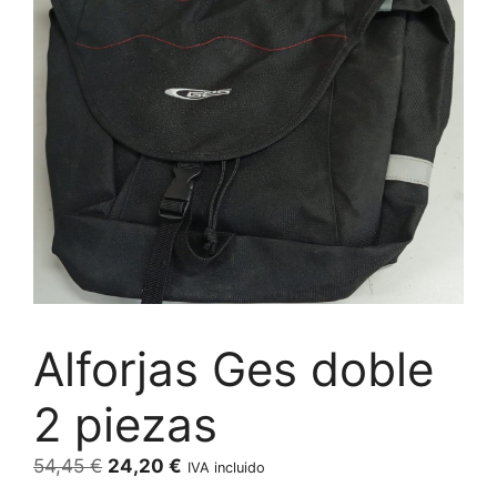
Alforjas Ges doble
2 piezas
El
El
54,45
€
24,20
€
IVA incluido
precio
precio