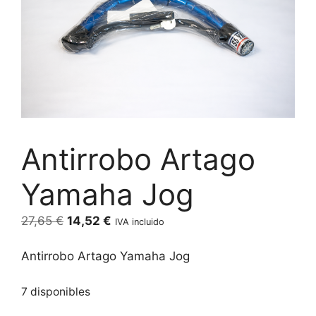
Antirrobo Artago
Yamaha Jog
El
El
27,65
€
14,52
€
IVA incluido
precio
precio
original
actual
Antirrobo Artago Yamaha Jog
era:
es:
27,65 €.
14,52 €.
7 disponibles