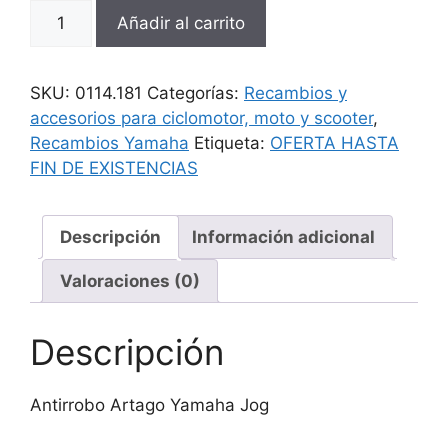
Antirrobo
Añadir al carrito
Artago
Yamaha
Jog
SKU:
0114.181
Categorías:
Recambios y
cantidad
accesorios para ciclomotor, moto y scooter
,
Recambios Yamaha
Etiqueta:
OFERTA HASTA
FIN DE EXISTENCIAS
Descripción
Información adicional
Valoraciones (0)
Descripción
Antirrobo Artago Yamaha Jog