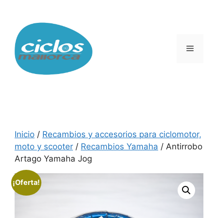
Saltar
al
contenido
Menú
Inicio
/
Recambios y accesorios para ciclomotor,
moto y scooter
/
Recambios Yamaha
/ Antirrobo
Artago Yamaha Jog
¡Oferta!