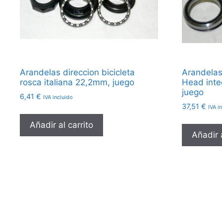
Arandelas direccion bicicleta
Arandelas 
rosca italiana 22,2mm, juego
Head inte
juego
6,41
€
IVA incluido
37,51
€
IVA i
Añadir al carrito
Añadir a