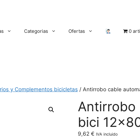
as
Categorias
Ofertas
0 art
rios y Complementos bicicletas
/ Antirrobo cable automa
Antirrobo
bici 12×8
9,62
€
IVA incluido