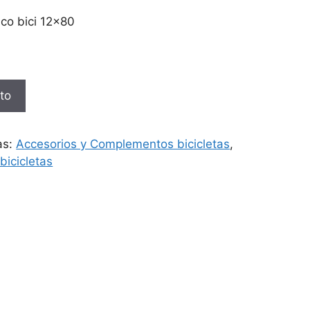
ico bici 12×80
ito
as:
Accesorios y Complementos bicicletas
,
bicicletas