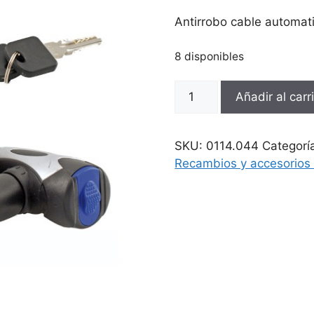
Antirrobo cable automat
8 disponibles
Antirrobo
Añadir al carr
cable
automatico
bici
SKU:
0114.044
Categorí
12x80
Recambios y accesorios 
cantidad