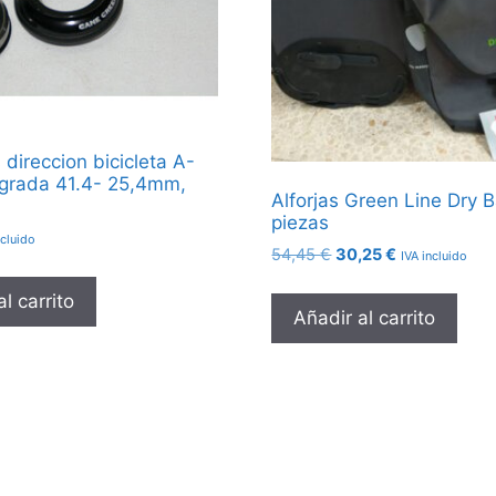
direccion bicicleta A-
grada 41.4- 25,4mm,
Alforjas Green Line Dry 
piezas
ncluido
El
El
54,45
€
30,25
€
IVA incluido
precio
precio
l carrito
original
actual
Añadir al carrito
era:
es:
54,45 €.
30,25 €.