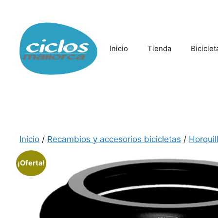
Saltar
al
contenido
Inicio
Tienda
Biciclet
Inicio
/
Recambios y accesorios bicicletas
/
Horquil
¡Oferta!