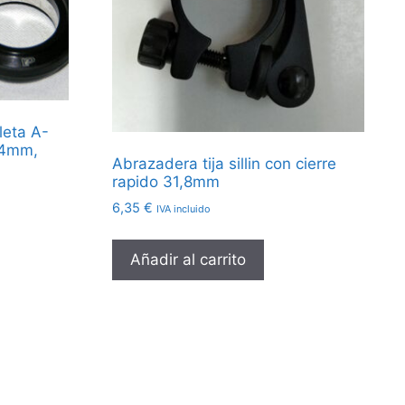
leta A-
,4mm,
Abrazadera tija sillin con cierre
rapido 31,8mm
6,35
€
IVA incluido
Añadir al carrito