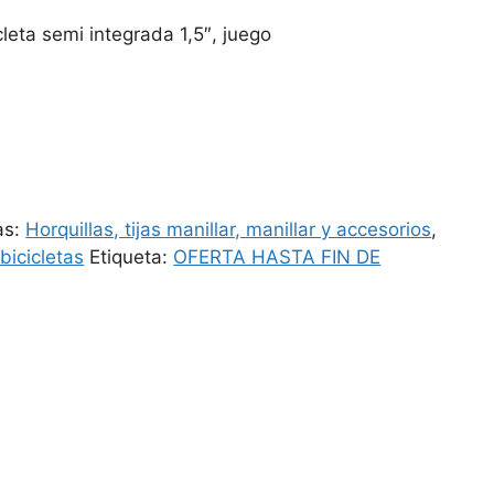
leta semi integrada 1,5″, juego
.
as:
Horquillas, tijas manillar, manillar y accesorios
,
bicicletas
Etiqueta:
OFERTA HASTA FIN DE