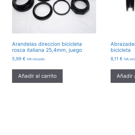
Arandelas direccion bicicleta
Abrazader
rosca italiana 25,4mm, juego
bicicleta
5,99
€
8,11
€
IVA incluido
IVA inc
Añadir al carrito
Añadir a