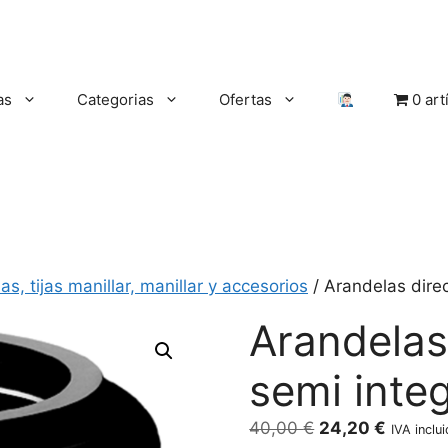
as
Categorias
Ofertas
0 art
las, tijas manillar, manillar y accesorios
/ Arandelas direc
Arandelas 
semi integ
El
El
40,00
€
24,20
€
IVA inclu