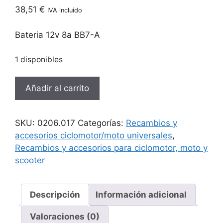
38,51
€
IVA incluido
Bateria 12v 8a BB7-A
1 disponibles
Bateria
Añadir al carrito
12v
8a
BB7-
SKU:
0206.017
Categorías:
Recambios y
A
accesorios ciclomotor/moto universales
,
cantidad
Recambios y accesorios para ciclomotor, moto y
scooter
Descripción
Información adicional
Valoraciones (0)