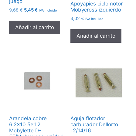
juego
Apoyapies ciclomotor
Mobycross izquierdo
El
El
9,68
€
5,45
€
IVA incluido
precio
precio
3,02
€
IVA incluido
original
actual
Añadir al carrito
era:
es:
9,68 €.
5,45 €.
Añadir al carrito
Arandela cobre
Aguja flotador
6.2×10.5×1.2
carburador Dellorto
Mobylette D-
12/14/16