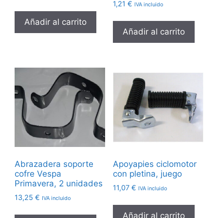
1,21
€
IVA incluido
Añadir al carrito
Añadir al carrito
Abrazadera soporte
Apoyapies ciclomotor
cofre Vespa
con pletina, juego
Primavera, 2 unidades
11,07
€
IVA incluido
13,25
€
IVA incluido
Añadir al carrito