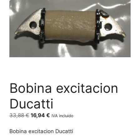
Bobina excitacion
Ducatti
El
El
33,88
€
16,94
€
IVA incluido
precio
precio
original
actual
Bobina excitacion Ducatti
era:
es: