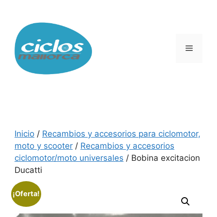
Saltar
al
contenido
Menú
Inicio
/
Recambios y accesorios para ciclomotor,
moto y scooter
/
Recambios y accesorios
ciclomotor/moto universales
/ Bobina excitacion
Ducatti
¡Oferta!