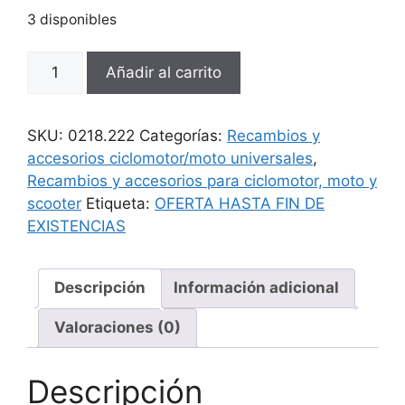
33,88 €.
16,94 €.
3 disponibles
Bobina
Añadir al carrito
excitacion
Ducatti
cantidad
SKU:
0218.222
Categorías:
Recambios y
accesorios ciclomotor/moto universales
,
Recambios y accesorios para ciclomotor, moto y
scooter
Etiqueta:
OFERTA HASTA FIN DE
EXISTENCIAS
Descripción
Información adicional
Valoraciones (0)
Descripción