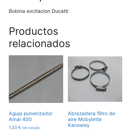
Bobina excitacion Ducatti
Productos
relacionados
Aguja pulverizador
Abrazadera filtro de
Amal 400
aire Mobylette
Kanowey
1,33
€
IVA incluido