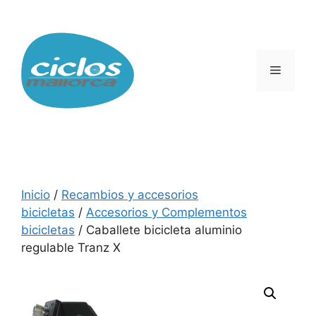
Saltar
al
contenido
Menú
Inicio
/
Recambios y accesorios
bicicletas
/
Accesorios y Complementos
bicicletas
/ Caballete bicicleta aluminio
regulable Tranz X