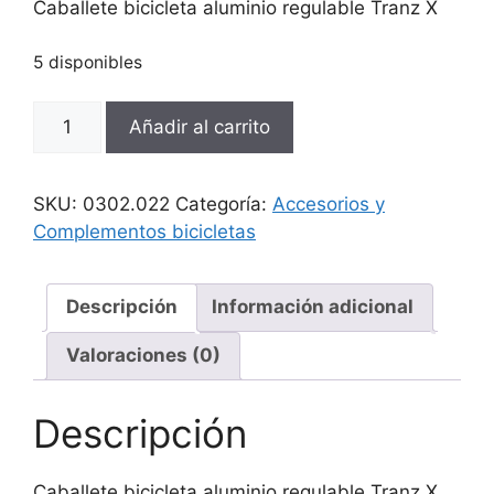
Caballete bicicleta aluminio regulable Tranz X
5 disponibles
Caballete
Añadir al carrito
bicicleta
aluminio
regulable
SKU:
0302.022
Categoría:
Accesorios y
Tranz
Complementos bicicletas
X
cantidad
Descripción
Información adicional
Valoraciones (0)
Descripción
Caballete bicicleta aluminio regulable Tranz X