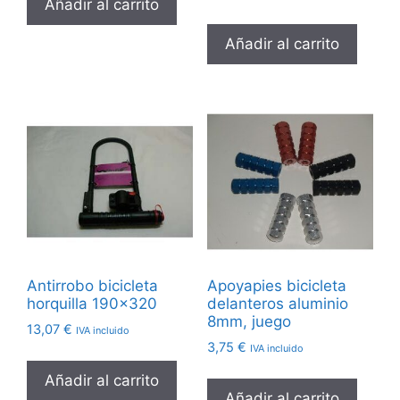
Añadir al carrito
Añadir al carrito
Antirrobo bicicleta
Apoyapies bicicleta
horquilla 190×320
delanteros aluminio
8mm, juego
13,07
€
IVA incluido
3,75
€
IVA incluido
Añadir al carrito
Añadir al carrito