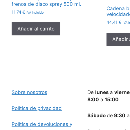
frenos de disco spray 500 ml.
Cadena bic
11,74
€
IVA incluido
velocidad
44,41
€
IVA i
Añadir al carrito
Añadir a
Sobre nosotros
De
lunes
a
viern
8:00
a
15:00
Política de privacidad
Sábado
de
9:30
Política de devoluciones y