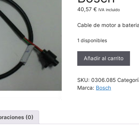
40,57
€
IVA incluido
Cable de motor a bater
1 disponibles
Cable
Añadir al carrito
de
motor
a
SKU:
0306.085
Categor
bateria
Marca:
Bosch
portaequipajes
820mm
motor
Bosch
oraciones (0)
cantidad