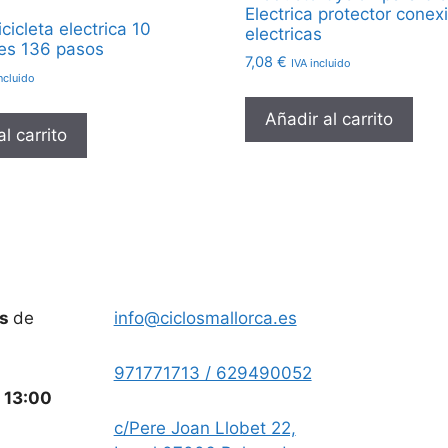
Electrica protector conex
icleta electrica 10
electricas
es 136 pasos
7,08
€
IVA incluido
ncluido
Añadir al carrito
l carrito
es
de
info@ciclosmallorca.es
971771713 / 629490052
a
13:00
c/Pere Joan Llobet 22,