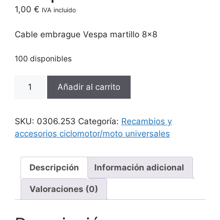
1,00
€
IVA incluido
Cable embrague Vespa martillo 8×8
100 disponibles
Cable
Añadir al carrito
embrague
Vespa
martillo
SKU:
0306.253
Categoría:
Recambios y
8x8
accesorios ciclomotor/moto universales
cantidad
Descripción
Información adicional
Valoraciones (0)