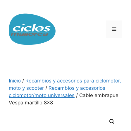
Saltar
al
contenido
Menú
Inicio
/
Recambios y accesorios para ciclomotor,
moto y scooter
/
Recambios y accesorios
ciclomotor/moto universales
/ Cable embrague
Vespa martillo 8×8