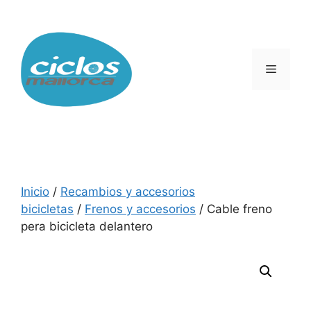
Saltar
al
contenido
Menú
Inicio
/
Recambios y accesorios
bicicletas
/
Frenos y accesorios
/ Cable freno
pera bicicleta delantero