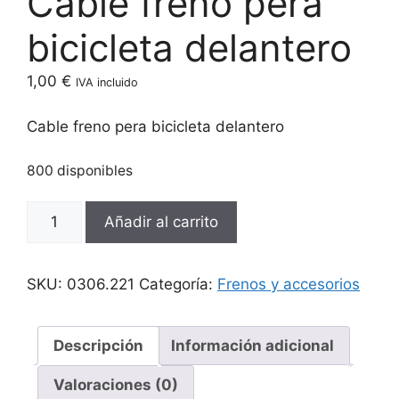
Cable freno pera
bicicleta delantero
1,00
€
IVA incluido
Cable freno pera bicicleta delantero
800 disponibles
Cable
Añadir al carrito
freno
pera
bicicleta
SKU:
0306.221
Categoría:
Frenos y accesorios
delantero
cantidad
Descripción
Información adicional
Valoraciones (0)