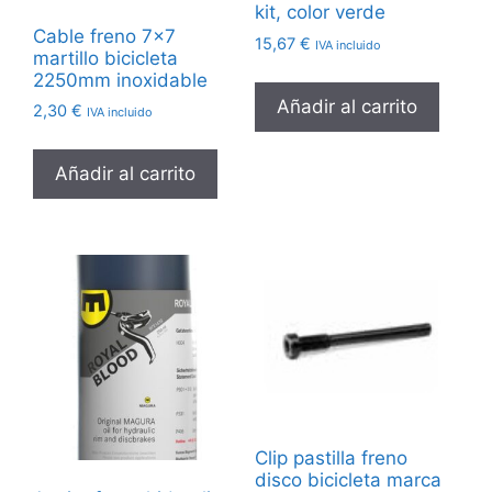
kit, color verde
Cable freno 7×7
15,67
€
IVA incluido
martillo bicicleta
2250mm inoxidable
Añadir al carrito
2,30
€
IVA incluido
Añadir al carrito
Clip pastilla freno
disco bicicleta marca