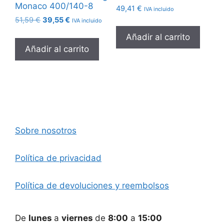
Monaco 400/140-8
49,41
€
IVA incluido
El
El
51,59
€
39,55
€
IVA incluido
precio
precio
Añadir al carrito
original
actual
Añadir al carrito
era:
es:
51,59 €.
39,55 €.
Sobre nosotros
Política de privacidad
Política de devoluciones y reembolsos
De
lunes
a
viernes
de
8:00
a
15:00