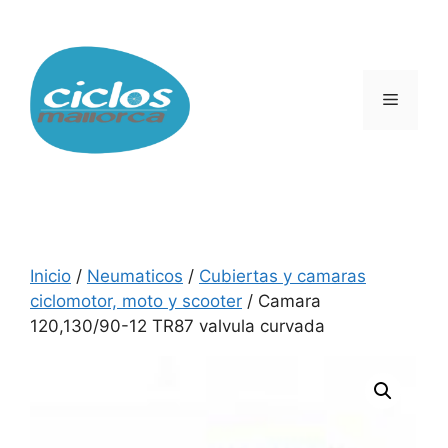
Saltar
al
contenido
Menú
Inicio
/
Neumaticos
/
Cubiertas y camaras
ciclomotor, moto y scooter
/ Camara
120,130/90-12 TR87 valvula curvada