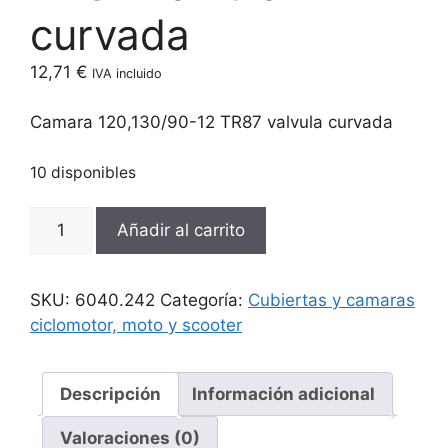
curvada
12,71
€
IVA incluido
Camara 120,130/90-12 TR87 valvula curvada
10 disponibles
Camara
Añadir al carrito
120,130/90-
12
TR87
SKU:
6040.242
Categoría:
Cubiertas y camaras
valvula
ciclomotor, moto y scooter
curvada
cantidad
Descripción
Información adicional
Valoraciones (0)