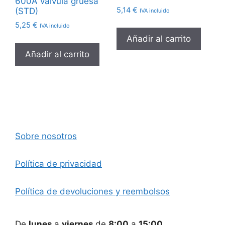
600A valvula gruesa
5,14
€
(STD)
IVA incluido
5,25
€
IVA incluido
Añadir al carrito
Añadir al carrito
Sobre nosotros
Política de privacidad
Política de devoluciones y reembolsos
De
lunes
a
viernes
de
8:00
a
15:00