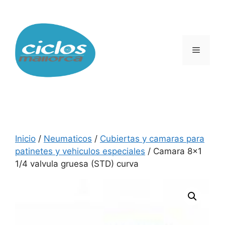
Saltar
al
contenido
Menú
Inicio
/
Neumaticos
/
Cubiertas y camaras para
patinetes y vehiculos especiales
/ Camara 8×1
1/4 valvula gruesa (STD) curva