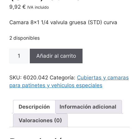
9,92
€
IVA incluido
Camara 8×1 1/4 valvula gruesa (STD) curva
2 disponibles
Camara
Añadir al carrito
8x1
1/4
valvula
SKU:
6020.042
Categoría:
Cubiertas y camaras
gruesa
para patinetes y vehiculos especiales
(STD)
curva
cantidad
Descripción
Información adicional
Valoraciones (0)