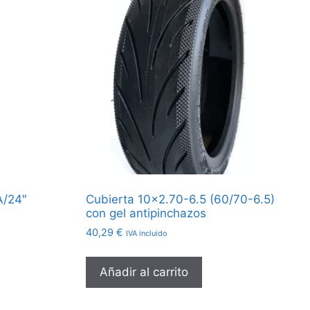
A/24″
Cubierta 10×2.70-6.5 (60/70-6.5)
con gel antipinchazos
40,29
€
IVA incluido
Añadir al carrito