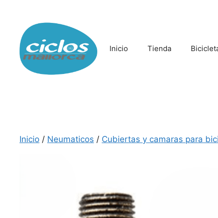
Saltar
al
contenido
Inicio
Tienda
Biciclet
Inicio
/
Neumaticos
/
Cubiertas y camaras para bici