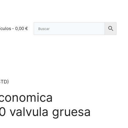
ículos
0,00 €
STD)
conomica
0 valvula gruesa