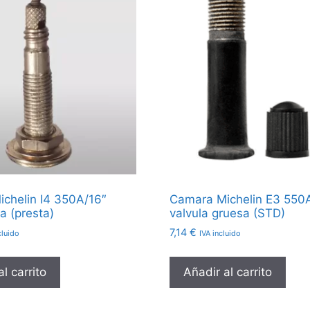
chelin I4 350A/16″
Camara Michelin E3 550
na (presta)
valvula gruesa (STD)
7,14
€
cluido
IVA incluido
l carrito
Añadir al carrito