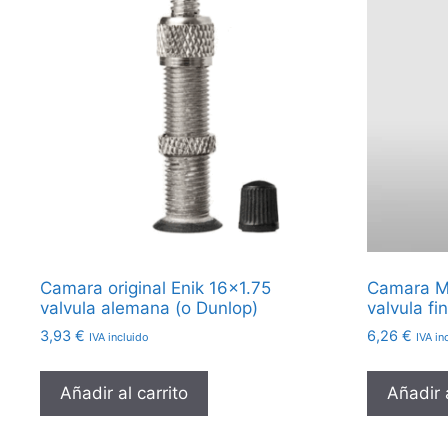
Camara original Enik 16×1.75
Camara Mi
valvula alemana (o Dunlop)
valvula fi
3,93
€
6,26
€
IVA incluido
IVA in
Añadir al carrito
Añadir a