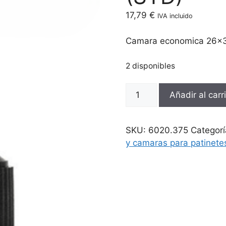
17,79
€
IVA incluido
Camara economica 26×3.
2 disponibles
Camara
Añadir al carr
economica
26x3.5/4.0
valvula
SKU:
6020.375
Categor
gruesa
y camaras para patinetes
(STD)
cantidad