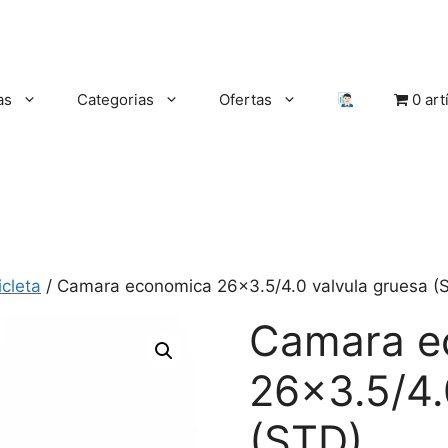
as
Categorias
Ofertas
0 art
cleta
/ Camara economica 26×3.5/4.0 valvula gruesa (
Camara e
26×3.5/4.
(STD)