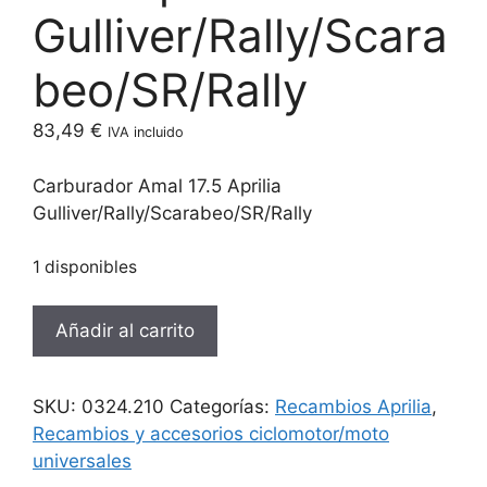
Gulliver/Rally/Scara
beo/SR/Rally
83,49
€
IVA incluido
Carburador Amal 17.5 Aprilia
Gulliver/Rally/Scarabeo/SR/Rally
1 disponibles
Carburador
Añadir al carrito
Amal
17.5
Aprilia
SKU:
0324.210
Categorías:
Recambios Aprilia
,
Gulliver/Rally/Scarabeo/SR/Rally
Recambios y accesorios ciclomotor/moto
cantidad
universales