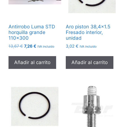
Antirrobo Luma STD
Aro piston 38,4×1.5
horquilla grande
Fresado interior,
110×300
unidad
El
El
13,67
€
7,26
€
3,02
€
IVA incluido
IVA incluido
precio
precio
original
actual
Añadir al carrito
Añadir al carrito
era:
es:
13,67 €.
7,26 €.