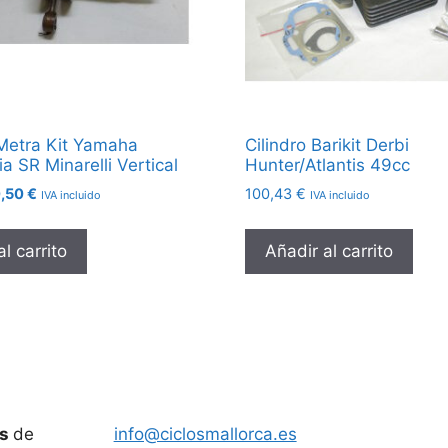
Metra Kit Yamaha
Cilindro Barikit Derbi
ia SR Minarelli Vertical
Hunter/Atlantis 49cc
El
,50
€
100,43
€
IVA incluido
IVA incluido
ecio
precio
ginal
actual
l carrito
Añadir al carrito
:
es:
7,34 €.
60,50 €.
es
de
info@ciclosmallorca.es