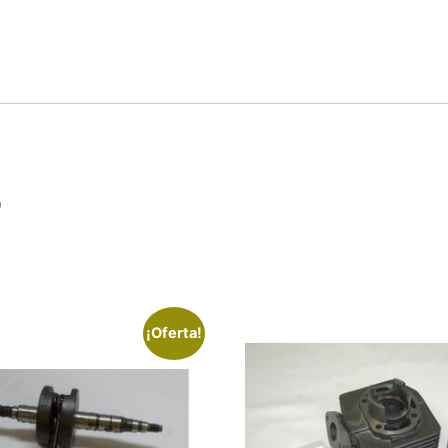
0
¡Oferta!