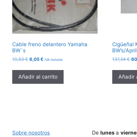
Cable freno delantero Yamaha
Cigüeñal 
BW`s
BW’s/April
El
El
El
10,83
€
6,05
€
137,34
€
60
IVA incluido
precio
precio
pr
original
actual
ori
Añadir al carrito
Añadir a
era:
es:
era
10,83 €.
6,05 €.
13
Sobre nosotros
De
lunes
a
viern