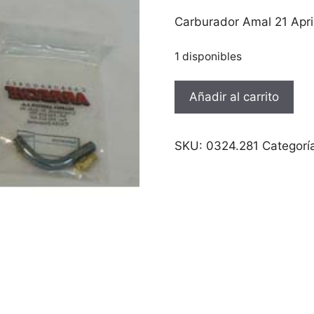
Carburador Amal 21 April
1 disponibles
Carburador
Añadir al carrito
Amal
19
Yamaha
SKU:
0324.281
Categorí
Jog/Axis/Formula
-50
cantidad