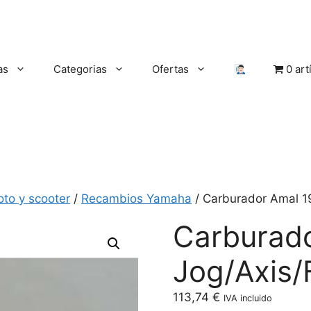
as
Categorias
Ofertas
0 art
oto y scooter
/
Recambios Yamaha
/ Carburador Amal 1
Carburad
Jog/Axis/
113,74
€
IVA incluido