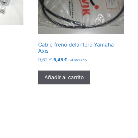
Cable freno delantero Yamaha
Axis
El
El
9,62
€
5,45
€
IVA incluido
precio
precio
original
actual
Añadir al carrito
era:
es:
9,62 €.
5,45 €.