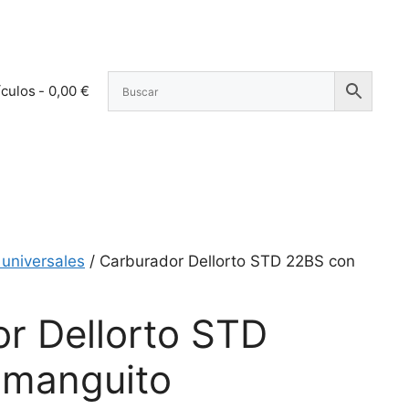
ículos
0,00 €
universales
/ Carburador Dellorto STD 22BS con
r Dellorto STD
 manguito