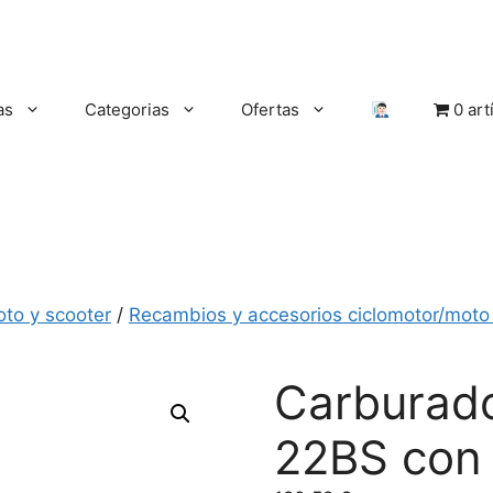
as
Categorias
Ofertas
0 art
oto y scooter
/
Recambios y accesorios ciclomotor/moto 
Carburado
22BS con