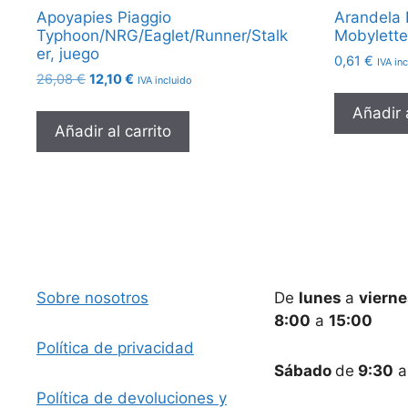
Apoyapies Piaggio
Arandela 
Typhoon/NRG/Eaglet/Runner/Stalk
Mobylette
er, juego
0,61
€
IVA in
El
El
26,08
€
12,10
€
IVA incluido
precio
precio
Añadir a
original
actual
Añadir al carrito
era:
es:
26,08 €.
12,10 €.
Sobre nosotros
De
lunes
a
viern
8:00
a
15:00
Política de privacidad
Sábado
de
9:30
Política de devoluciones y