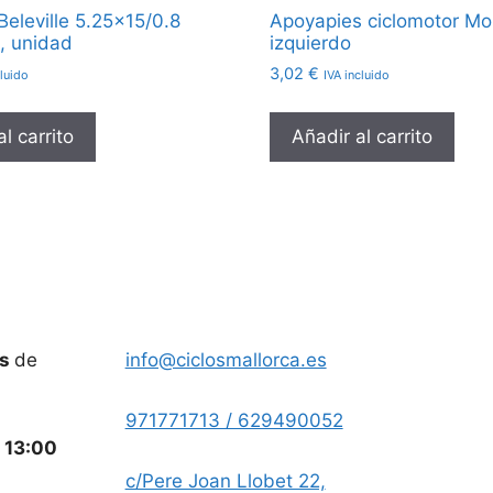
Beleville 5.25×15/0.8
Apoyapies ciclomotor M
, unidad
izquierdo
3,02
€
cluido
IVA incluido
l carrito
Añadir al carrito
es
de
info@ciclosmallorca.es
971771713 / 629490052
a
13:00
c/Pere Joan Llobet 22,