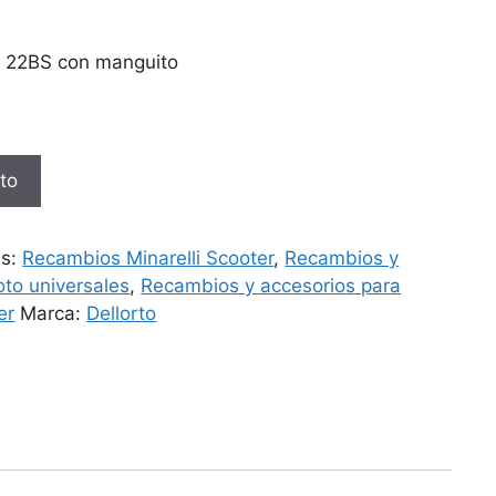
D 22BS con manguito
ito
as:
Recambios Minarelli Scooter
,
Recambios y
oto universales
,
Recambios y accesorios para
er
Marca:
Dellorto