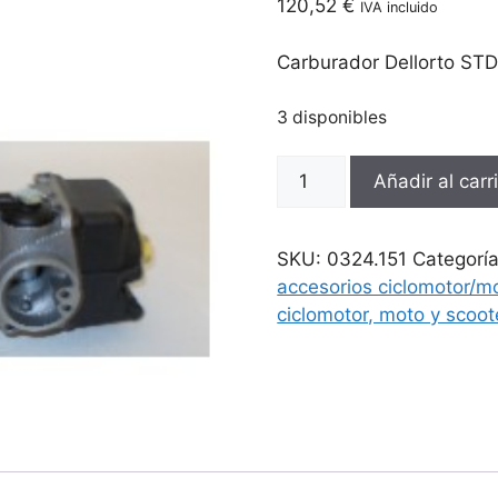
120,52
€
IVA incluido
Carburador Dellorto ST
3 disponibles
Carburador
Añadir al carr
Dellorto
STD
22BS
SKU:
0324.151
Categorí
con
accesorios ciclomotor/m
manguito
ciclomotor, moto y scoot
cantidad