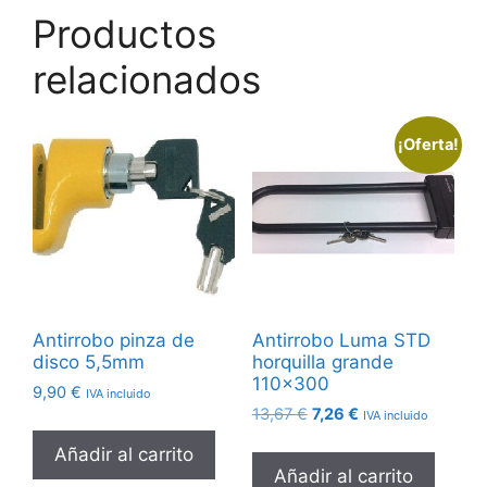
Productos
relacionados
¡Oferta!
Antirrobo pinza de
Antirrobo Luma STD
disco 5,5mm
horquilla grande
110×300
9,90
€
IVA incluido
El
El
13,67
€
7,26
€
IVA incluido
precio
precio
Añadir al carrito
original
actual
Añadir al carrito
era:
es: