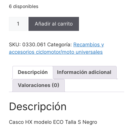
6 disponibles
Casco
Añadir al carrito
HX
modelo
ECO
SKU:
0330.061
Categoría:
Recambios y
Talla
accesorios ciclomotor/moto universales
S
Negro
cantidad
Descripción
Información adicional
Valoraciones (0)
Descripción
Casco HX modelo ECO Talla S Negro