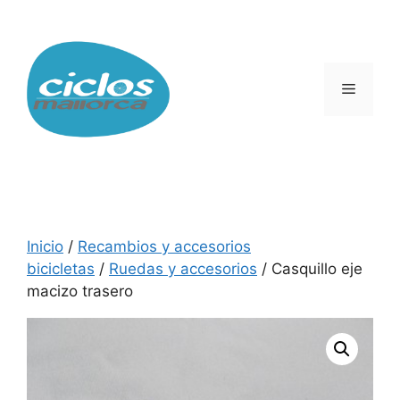
Saltar
al
contenido
Menú
Inicio
/
Recambios y accesorios
bicicletas
/
Ruedas y accesorios
/ Casquillo eje
macizo trasero