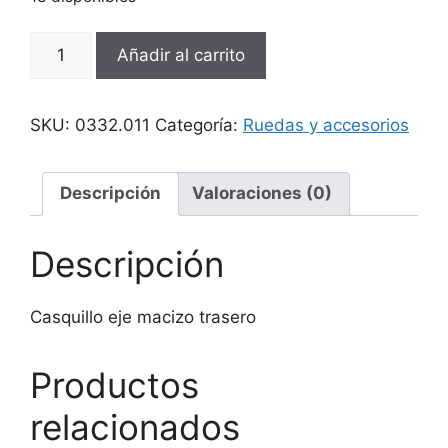
Casquillo
Añadir al carrito
eje
macizo
trasero
SKU:
0332.011
Categoría:
Ruedas y accesorios
cantidad
Descripción
Valoraciones (0)
Descripción
Casquillo eje macizo trasero
Productos
relacionados