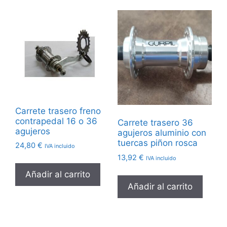
Carrete trasero freno
contrapedal 16 o 36
Carrete trasero 36
agujeros
agujeros aluminio con
tuercas piñon rosca
24,80
€
IVA incluido
13,92
€
IVA incluido
Añadir al carrito
Añadir al carrito