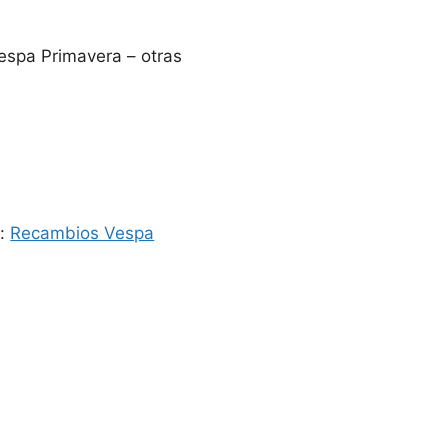
espa Primavera – otras
a:
Recambios Vespa