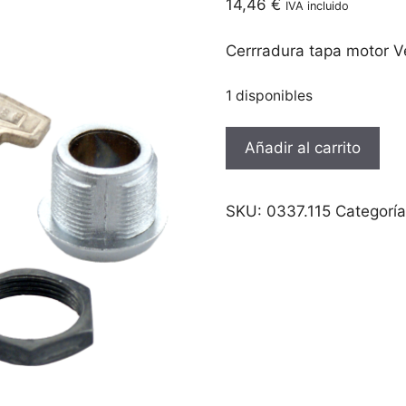
14,46
€
IVA incluido
Cerrradura tapa motor V
1 disponibles
Cerrradura
Añadir al carrito
tapa
motor
Vespa
SKU:
0337.115
Categorí
Primavera
-
otras
cantidad