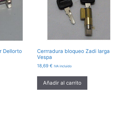
r Dellorto
Cerrradura bloqueo Zadi larga
Vespa
18,69
€
IVA incluido
Añadir al carrito