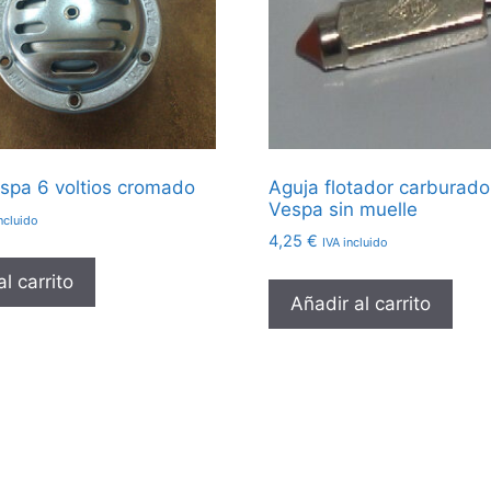
spa 6 voltios cromado
Aguja flotador carburado
Vespa sin muelle
ncluido
4,25
€
IVA incluido
l carrito
Añadir al carrito