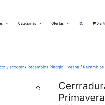
as
Categorias
Ofertas
0 art
oto y scooter
/
Recambios Piaggio - Vespa
/
Recambios
Cerrradur
Primavera