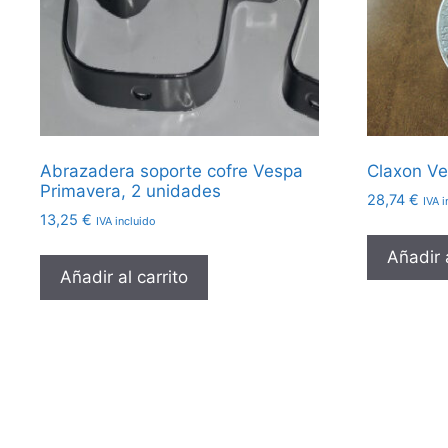
Abrazadera soporte cofre Vespa
Claxon Ve
Primavera, 2 unidades
28,74
€
IVA i
13,25
€
IVA incluido
Añadir a
Añadir al carrito