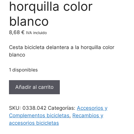
horquilla color
blanco
8,68
€
IVA incluido
Cesta bicicleta delantera a la horquilla color
blanco
1 disponibles
Cesta
Añadir al carrito
bicicleta
delantera
a
SKU:
0338.042
Categorías:
Accesorios y
la
Complementos bicicletas
,
Recambios y
horquilla
accesorios bicicletas
color