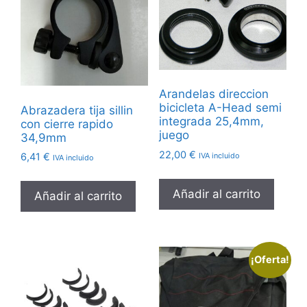
Arandelas direccion
bicicleta A-Head semi
Abrazadera tija sillin
integrada 25,4mm,
con cierre rapido
juego
34,9mm
22,00
€
IVA incluido
6,41
€
IVA incluido
Añadir al carrito
Añadir al carrito
¡Oferta!