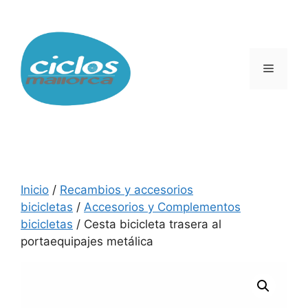
Saltar
al
contenido
Menú
Inicio
/
Recambios y accesorios
bicicletas
/
Accesorios y Complementos
bicicletas
/ Cesta bicicleta trasera al
portaequipajes metálica