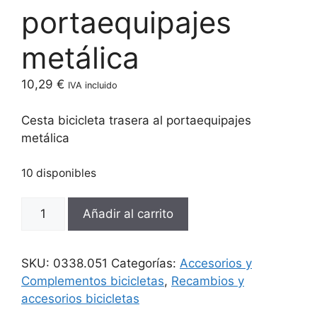
portaequipajes
metálica
10,29
€
IVA incluido
Cesta bicicleta trasera al portaequipajes
metálica
10 disponibles
Cesta
Añadir al carrito
bicicleta
trasera
al
SKU:
0338.051
Categorías:
Accesorios y
portaequipajes
Complementos bicicletas
,
Recambios y
metálica
accesorios bicicletas
cantidad