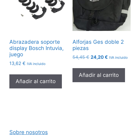
Abrazadera soporte
Alforjas Ges doble 2
display Bosch Intuvia,
piezas
juego
El
El
54,45
€
24,20
€
IVA incluido
13,62
€
precio
precio
IVA incluido
original
actual
Añadir al carrito
era:
es:
Añadir al carrito
54,45 €.
24,20 €.
Sobre nosotros