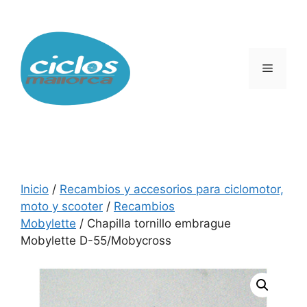
Saltar
al
contenido
Menú
Inicio
/
Recambios y accesorios para ciclomotor,
moto y scooter
/
Recambios
Mobylette
/ Chapilla tornillo embrague
Mobylette D-55/Mobycross