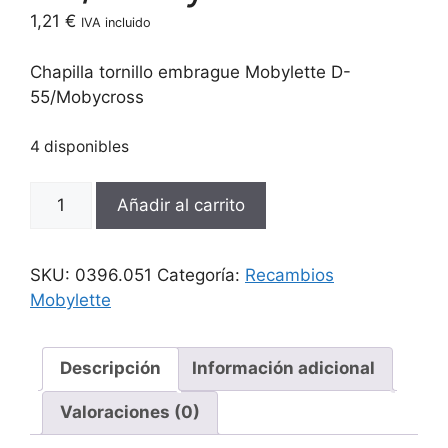
1,21
€
IVA incluido
Chapilla tornillo embrague Mobylette D-
55/Mobycross
4 disponibles
Chapilla
Añadir al carrito
tornillo
embrague
Mobylette
SKU:
0396.051
Categoría:
Recambios
D-
Mobylette
55/Mobycross
cantidad
Descripción
Información adicional
Valoraciones (0)