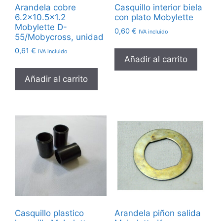
Arandela cobre
Casquillo interior biela
6.2×10.5×1.2
con plato Mobylette
Mobylette D-
0,60
€
IVA incluido
55/Mobycross, unidad
0,61
€
IVA incluido
Añadir al carrito
Añadir al carrito
Casquillo plastico
Arandela piñon salida