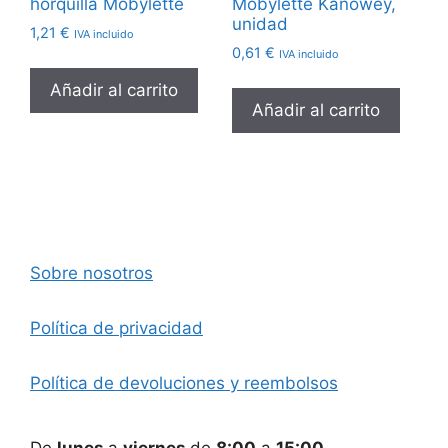
horquilla Mobylette
Mobylette Kanowey,
unidad
1,21
€
IVA incluido
0,61
€
IVA incluido
Añadir al carrito
Añadir al carrito
Sobre nosotros
Política de privacidad
Política de devoluciones y reembolsos
De
lunes
a
viernes
de
8:00
a
15:00