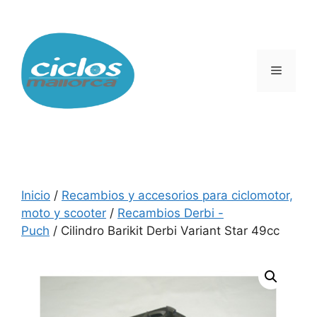
Saltar
al
contenido
Menú
Inicio
/
Recambios y accesorios para ciclomotor,
moto y scooter
/
Recambios Derbi -
Puch
/ Cilindro Barikit Derbi Variant Star 49cc