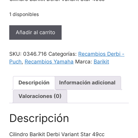
1 disponibles
Cilindro
Añadir al carrito
Barikit
Derbi
Variant
SKU:
0346.716
Categorías:
Recambios Derbi -
Star
Puch
,
Recambios Yamaha
Marca:
Barikit
49cc
cantidad
Descripción
Información adicional
Valoraciones (0)
Descripción
Cilindro Barikit Derbi Variant Star 49cc