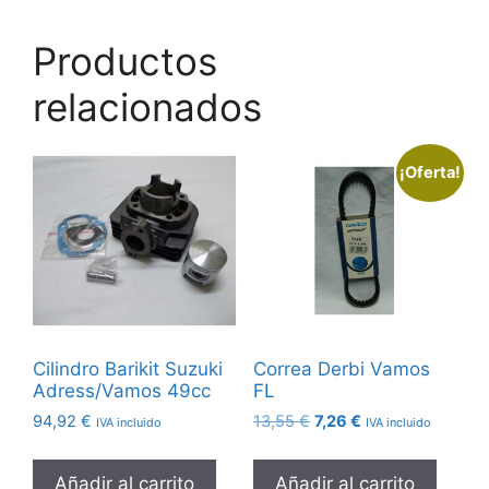
Productos
relacionados
¡Oferta!
Cilindro Barikit Suzuki
Correa Derbi Vamos
Adress/Vamos 49cc
FL
El
El
94,92
€
13,55
€
7,26
€
IVA incluido
IVA incluido
precio
precio
original
actual
Añadir al carrito
Añadir al carrito