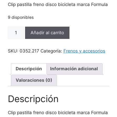
Clip pastilla freno disco bicicleta marca Formula
9 disponibles
Clip
Añadir al carrito
pastilla
freno
disco
SKU:
0352.217
Categoría:
Frenos y accesorios
bicicleta
marca
Formula
Descripción
Información adicional
cantidad
Valoraciones (0)
Descripción
Clip pastilla freno disco bicicleta marca Formula