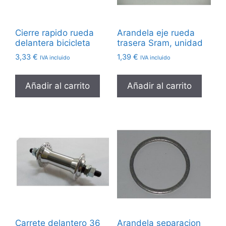
Cierre rapido rueda
Arandela eje rueda
delantera bicicleta
trasera Sram, unidad
3,33
€
1,39
€
IVA incluido
IVA incluido
Añadir al carrito
Añadir al carrito
Carrete delantero 36
Arandela separacion