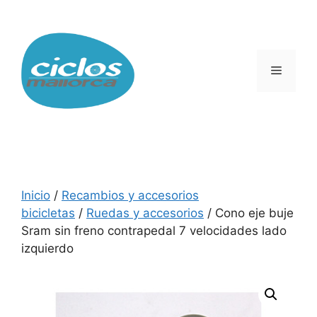
Saltar
al
contenido
Menú
Inicio
/
Recambios y accesorios
bicicletas
/
Ruedas y accesorios
/ Cono eje buje
Sram sin freno contrapedal 7 velocidades lado
izquierdo