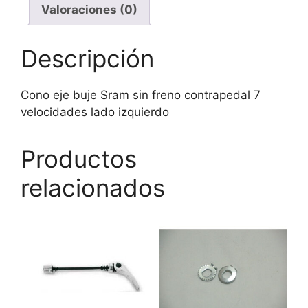
Valoraciones (0)
lado
izquierdo
cantidad
Descripción
Cono eje buje Sram sin freno contrapedal 7
velocidades lado izquierdo
Productos
relacionados