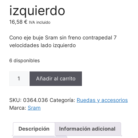
izquierdo
16,58
€
IVA incluido
Cono eje buje Sram sin freno contrapedal 7
velocidades lado izquierdo
6 disponibles
Cono
Añadir al carrito
eje
buje
Sram
SKU:
0364.036
Categoría:
Ruedas y accesorios
sin
Marca:
Sram
freno
contrapedal
7
Descripción
Información adicional
velocidades