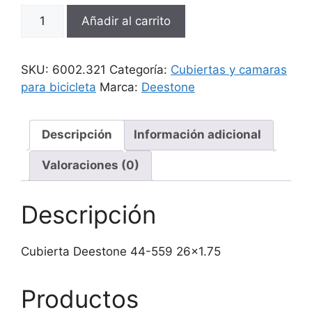
Cubierta
Añadir al carrito
Deestone
44-
559
SKU:
6002.321
Categoría:
Cubiertas y camaras
26x1.75
para bicicleta
Marca:
Deestone
cantidad
Descripción
Información adicional
Valoraciones (0)
Descripción
Cubierta Deestone 44-559 26×1.75
Productos