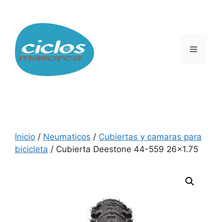
Saltar
al
contenido
Menú
Inicio
/
Neumaticos
/
Cubiertas y camaras para
bicicleta
/ Cubierta Deestone 44-559 26×1.75