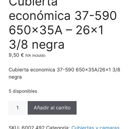
Cubierta
económica 37-590
650x35A – 26×1
3/8 negra
9,50
€
IVA incluido
Cubierta economica 37-590 650x35A/26×1 3/8
negra
5 disponibles
Cubierta
Añadir al carrito
económica
37-
590
SKU:
6002.492
Categoría:
Cubiertas y camaras