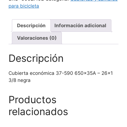
650x35A
para bicicleta
-
26x1
3/8
Descripción
Información adicional
negra
Valoraciones (0)
cantidad
Descripción
Cubierta económica 37-590 650x35A – 26×1
3/8 negra
Productos
relacionados