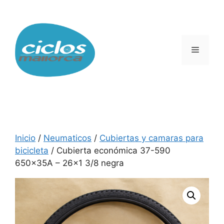
Saltar
al
contenido
Menú
Inicio
/
Neumaticos
/
Cubiertas y camaras para
bicicleta
/ Cubierta económica 37-590
650x35A – 26×1 3/8 negra