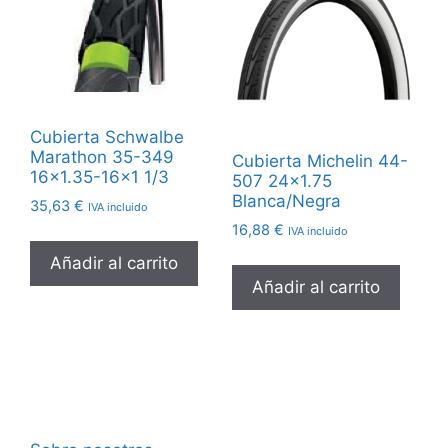
Cubierta Schwalbe
Marathon 35-349
Cubierta Michelin 44-
16×1.35-16×1 1/3
507 24×1.75
Blanca/Negra
35,63
€
IVA incluido
16,88
€
IVA incluido
Añadir al carrito
Añadir al carrito