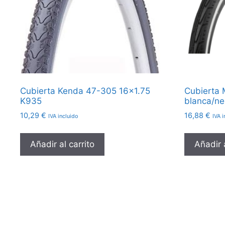
Cubierta Kenda 47-305 16×1.75
Cubierta 
K935
blanca/ne
10,29
€
16,88
€
IVA incluido
IVA i
Añadir al carrito
Añadir a