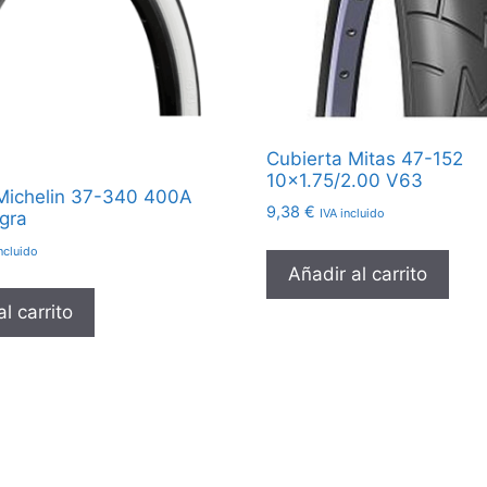
Cubierta Mitas 47-152
10×1.75/2.00 V63
Michelin 37-340 400A
9,38
€
IVA incluido
gra
ncluido
Añadir al carrito
l carrito