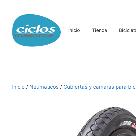
Saltar
al
contenido
Inicio
Tienda
Biciclet
Inicio
/
Neumaticos
/
Cubiertas y camaras para bici