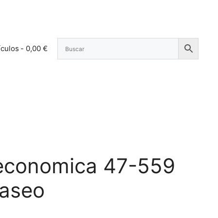
ículos
0,00 €
 economica 47-559
paseo