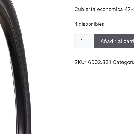
Cubierta economica 47-
4 disponibles
Cubierta
Añadir al carr
economica
47-
559
SKU:
6002.331
Categorí
26x1.75
paseo
cantidad