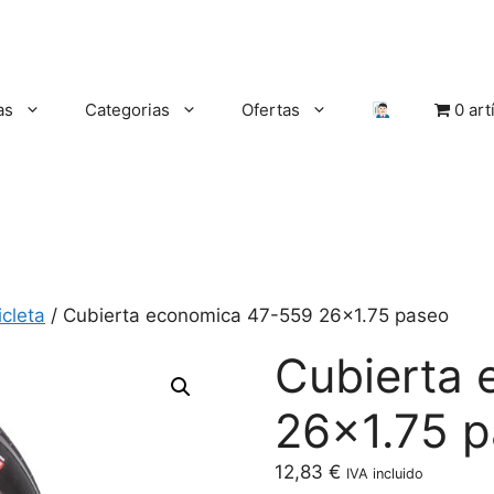
as
Categorias
Ofertas
0 art
cleta
/ Cubierta economica 47-559 26×1.75 paseo
Cubierta
26×1.75 
12,83
€
IVA incluido