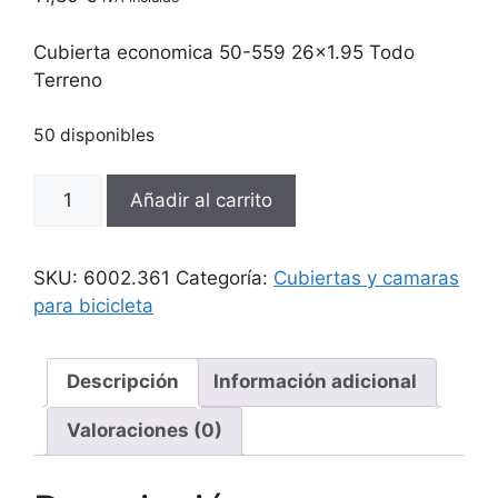
Cubierta economica 50-559 26×1.95 Todo
Terreno
50 disponibles
Cubierta
Añadir al carrito
economica
50-
559
SKU:
6002.361
Categoría:
Cubiertas y camaras
26x1.95
para bicicleta
Todo
Terreno
cantidad
Descripción
Información adicional
Valoraciones (0)