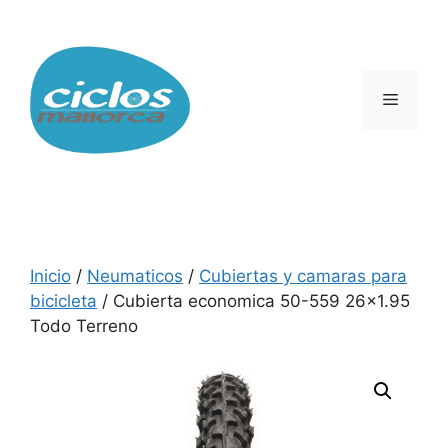
Saltar
al
contenido
Menú
Inicio
/
Neumaticos
/
Cubiertas y camaras para
bicicleta
/ Cubierta economica 50-559 26×1.95
Todo Terreno