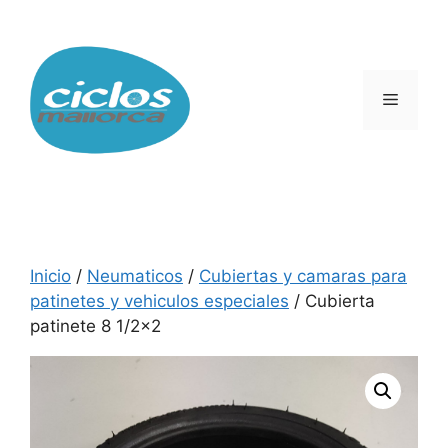
Saltar
al
contenido
Menú
Inicio
/
Neumaticos
/
Cubiertas y camaras para
patinetes y vehiculos especiales
/ Cubierta
patinete 8 1/2×2