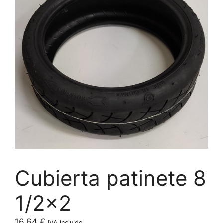
Cubierta patinete 8
1/2×2
16,64
€
IVA incluido