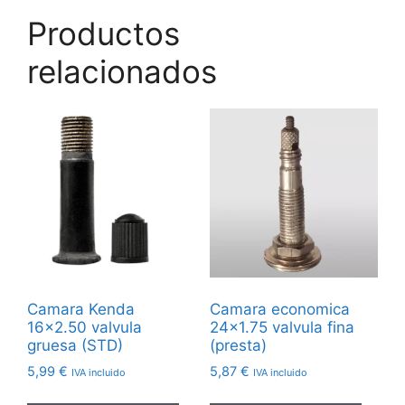
Productos
relacionados
Camara Kenda
Camara economica
16×2.50 valvula
24×1.75 valvula fina
gruesa (STD)
(presta)
5,99
€
5,87
€
IVA incluido
IVA incluido