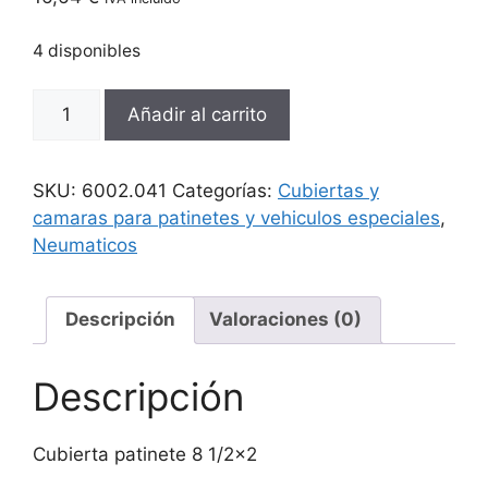
4 disponibles
Cubierta
Añadir al carrito
patinete
8
1/2x2
SKU:
6002.041
Categorías:
Cubiertas y
cantidad
camaras para patinetes y vehiculos especiales
,
Neumaticos
Descripción
Valoraciones (0)
Descripción
Cubierta patinete 8 1/2×2