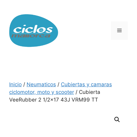
Saltar
al
contenido
Menú
Inicio
/
Neumaticos
/
Cubiertas y camaras
ciclomotor, moto y scooter
/ Cubierta
VeeRubber 2 1/2×17 43J VRM99 TT