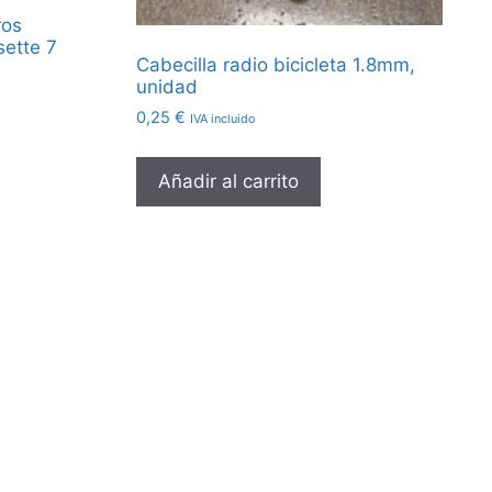
ros
sette 7
Cabecilla radio bicicleta 1.8mm,
unidad
0,25
€
IVA incluido
Añadir al carrito