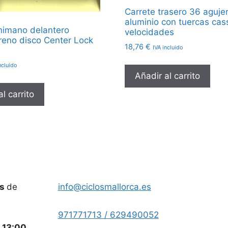
Carrete trasero 36 aguje
aluminio con tuercas cas
himano delantero
velocidades
freno disco Center Lock
18,76
€
IVA incluido
ncluido
Añadir al carrito
l carrito
es
de
info@ciclosmallorca.es
971771713 / 629490052
a
13:00