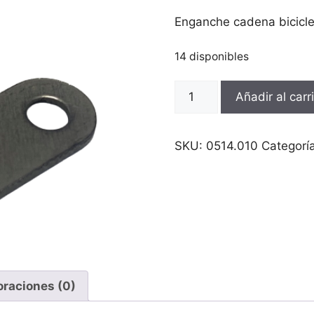
Enganche cadena bicicle
14 disponibles
Enganche
Añadir al carr
cadena
bicicleta
1
SKU:
0514.010
Categorí
velocidad
cantidad
oraciones (0)