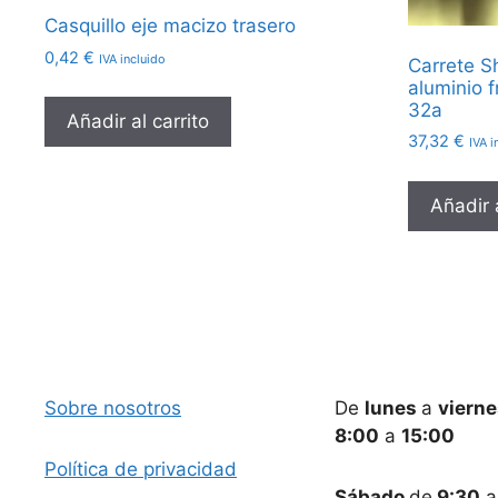
Casquillo eje macizo trasero
0,42
€
IVA incluido
Carrete S
aluminio 
32a
Añadir al carrito
37,32
€
IVA i
Añadir a
Sobre nosotros
De
lunes
a
viern
8:00
a
15:00
Política de privacidad
Sábado
de
9:30