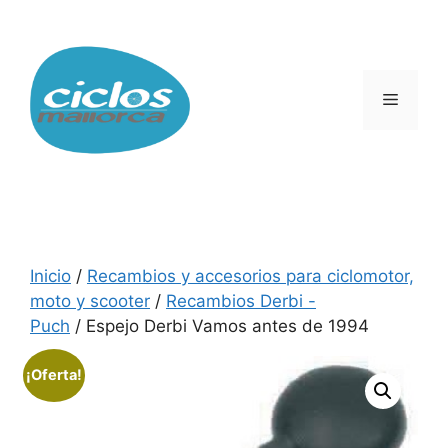
Saltar
al
contenido
Menú
Inicio
/
Recambios y accesorios para ciclomotor,
moto y scooter
/
Recambios Derbi -
Puch
/ Espejo Derbi Vamos antes de 1994
¡Oferta!