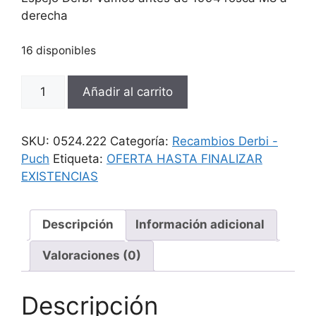
era:
es:
derecha
8,49 €.
6,05 €.
16 disponibles
Espejo
Añadir al carrito
Derbi
Vamos
antes
SKU:
0524.222
Categoría:
Recambios Derbi -
de
Puch
Etiqueta:
OFERTA HASTA FINALIZAR
1994
EXISTENCIAS
cantidad
Descripción
Información adicional
Valoraciones (0)
Descripción