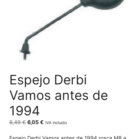
Espejo Derbi
Vamos antes de
1994
El
El
8,49
€
6,05
€
IVA incluido
precio
precio
original
actual
Espejo Derbi Vamos antes de 1994 rosca M8 a