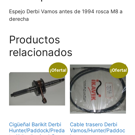
Espejo Derbi Vamos antes de 1994 rosca M8 a
derecha
Productos
relacionados
¡Oferta!
¡Oferta!
Cigüeñal Barikit Derbi
Cable trasero Derbi
Hunter/Paddock/Preda
Vamos/Hunter/Paddoc