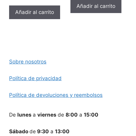
original
actual
Añadir al carrito
era:
es:
Añadir al carrito
15,00 €.
9,68 €.
Sobre nosotros
Política de privacidad
Política de devoluciones y reembolsos
De
lunes
a
viernes
de
8:00
a
15:00
Sábado
de
9:30
a
13:00