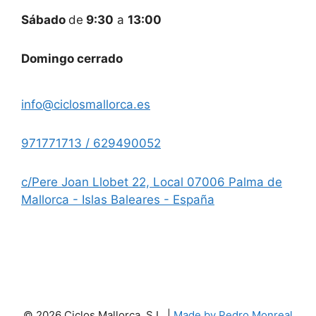
Sábado
de
9:30
a
13:00
Domingo cerrado
info@ciclosmallorca.es
971771713 / 629490052
c/Pere Joan Llobet 22, Local 07006 Palma de
Mallorca - Islas Baleares - España
© 2026 Ciclos Mallorca, S.L. |
Made by Pedro Monreal