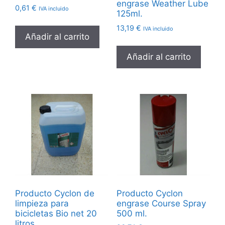
engrase Weather Lube
0,61
€
IVA incluido
125ml.
13,19
€
IVA incluido
Añadir al carrito
Añadir al carrito
Producto Cyclon de
Producto Cyclon
limpieza para
engrase Course Spray
bicicletas Bio net 20
500 ml.
litros