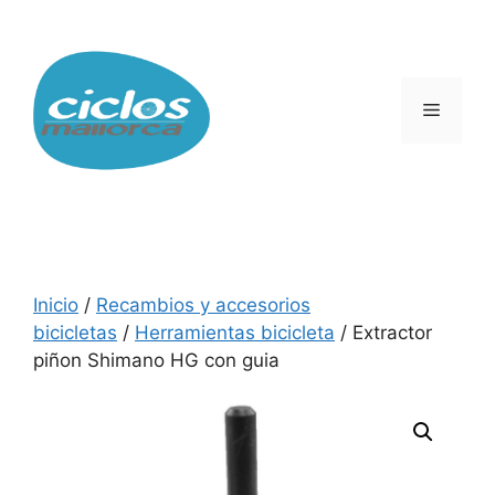
Saltar
al
contenido
Menú
Inicio
/
Recambios y accesorios
bicicletas
/
Herramientas bicicleta
/ Extractor
piñon Shimano HG con guia