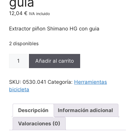
guia
12,04
€
IVA incluido
Extractor piñon Shimano HG con guia
2 disponibles
Extractor
Añadir al carrito
piñon
Shimano
HG
SKU:
0530.041
Categoría:
Herramientas
con
bicicleta
guia
cantidad
Descripción
Información adicional
Valoraciones (0)