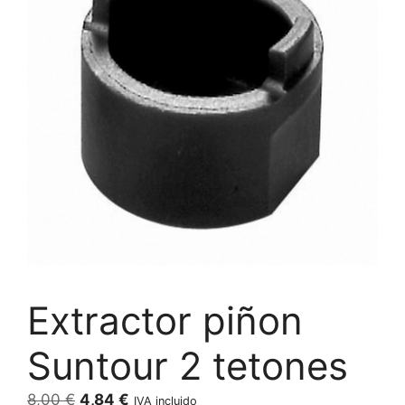
Extractor piñon
Suntour 2 tetones
El
El
8,00
€
4,84
€
IVA incluido