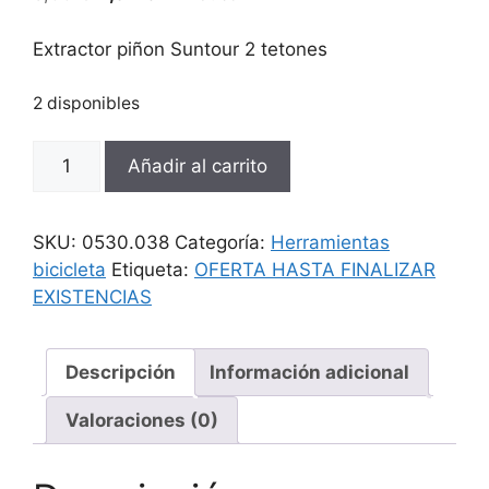
precio
precio
original
actual
Extractor piñon Suntour 2 tetones
era:
es:
8,00 €.
4,84 €.
2 disponibles
Extractor
Añadir al carrito
piñon
Suntour
2
SKU:
0530.038
Categoría:
Herramientas
tetones
bicicleta
Etiqueta:
OFERTA HASTA FINALIZAR
cantidad
EXISTENCIAS
Descripción
Información adicional
Valoraciones (0)