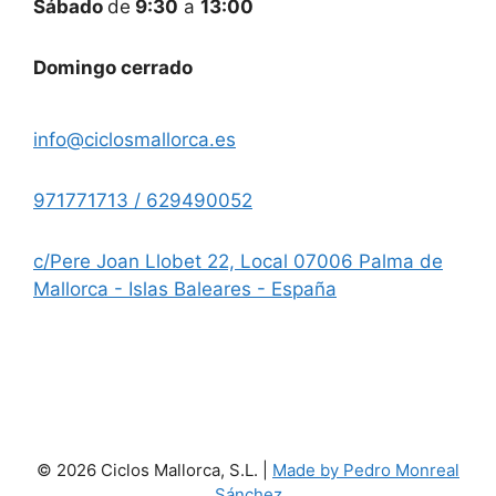
Sábado
de
9:30
a
13:00
Domingo cerrado
info@ciclosmallorca.es
971771713 / 629490052
c/Pere Joan Llobet 22, Local 07006 Palma de
Mallorca - Islas Baleares - España
© 2026 Ciclos Mallorca, S.L. |
Made by Pedro Monreal
Sánchez