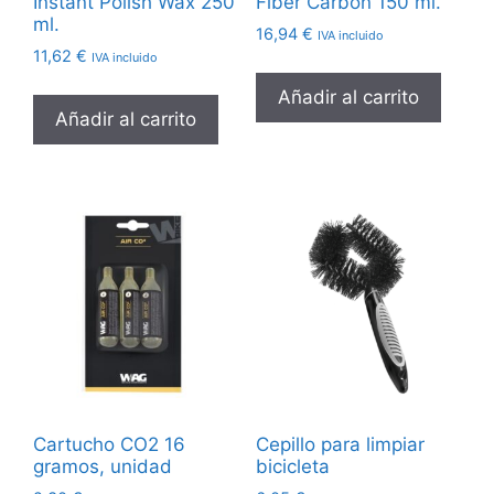
Instant Polish Wax 250
Fiber Carbon 150 ml.
ml.
16,94
€
IVA incluido
11,62
€
IVA incluido
Añadir al carrito
Añadir al carrito
Cartucho CO2 16
Cepillo para limpiar
gramos, unidad
bicicleta