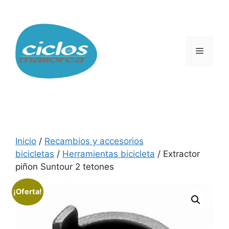
Saltar
al
contenido
Menú
Inicio
/
Recambios y accesorios
bicicletas
/
Herramientas bicicleta
/ Extractor
piñon Suntour 2 tetones
¡Oferta!