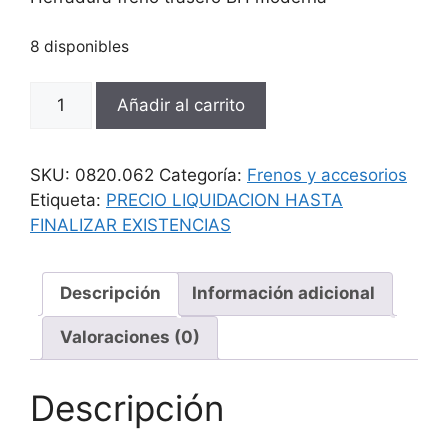
8 disponibles
Herradura
Añadir al carrito
freno
trasero
BH
SKU:
0820.062
Categoría:
Frenos y accesorios
moderna
Etiqueta:
PRECIO LIQUIDACION HASTA
cantidad
FINALIZAR EXISTENCIAS
Descripción
Información adicional
Valoraciones (0)
Descripción