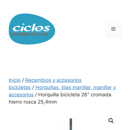
Saltar
al
contenido
Menú
Inicio
/
Recambios y accesorios
bicicletas
/
Horquillas, tijas manillar, manillar y
accesorios
/ Horquilla bicicleta 26″ cromada
hierro rosca 25,4mm