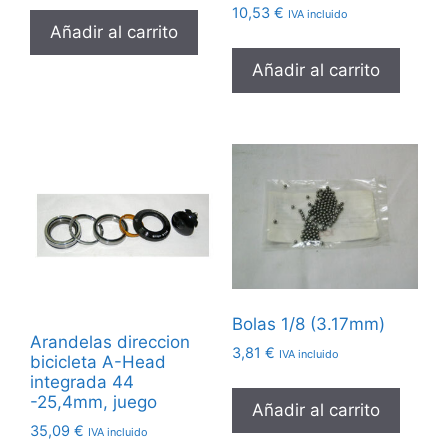
10,53
€
IVA incluido
Añadir al carrito
Añadir al carrito
Bolas 1/8 (3.17mm)
Arandelas direccion
3,81
€
IVA incluido
bicicleta A-Head
integrada 44
-25,4mm, juego
Añadir al carrito
35,09
€
IVA incluido