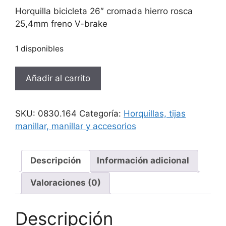
Horquilla bicicleta 26″ cromada hierro rosca
25,4mm freno V-brake
1 disponibles
Horquilla
Añadir al carrito
bicicleta
26"
cromada
SKU:
0830.164
Categoría:
Horquillas, tijas
hierro
manillar, manillar y accesorios
rosca
25,4mm
cantidad
Descripción
Información adicional
Valoraciones (0)
Descripción