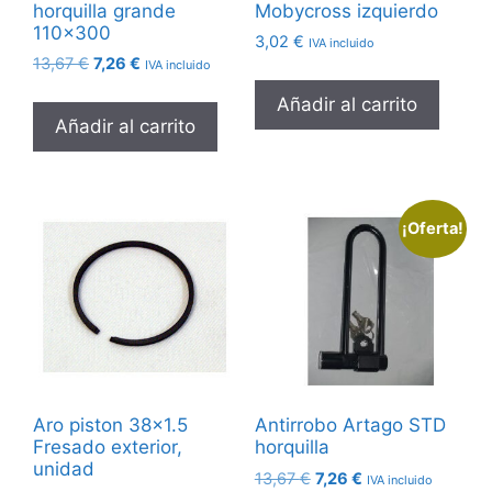
horquilla grande
Mobycross izquierdo
110×300
3,02
€
IVA incluido
El
El
13,67
€
7,26
€
IVA incluido
precio
precio
Añadir al carrito
original
actual
Añadir al carrito
era:
es:
13,67 €.
7,26 €.
¡Oferta!
Aro piston 38×1.5
Antirrobo Artago STD
Fresado exterior,
horquilla
unidad
El
El
13,67
€
7,26
€
IVA incluido