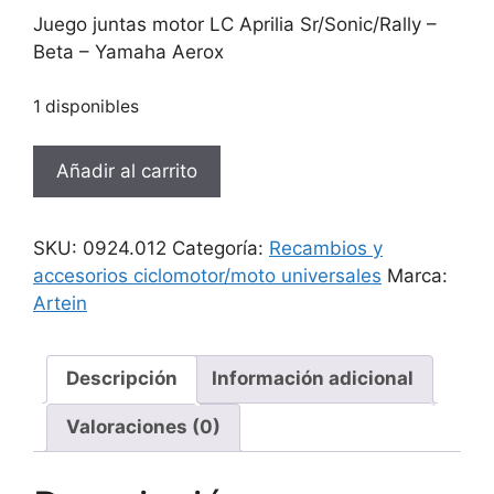
Juego juntas motor LC Aprilia Sr/Sonic/Rally –
Beta – Yamaha Aerox
1 disponibles
Juego
Añadir al carrito
juntas
motor
LC
SKU:
0924.012
Categoría:
Recambios y
Aprilia
accesorios ciclomotor/moto universales
Marca:
-
Artein
Beta
-
Yamaha
Descripción
Información adicional
cantidad
Valoraciones (0)