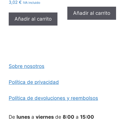
3,02
€
precio
precio
IVA incluido
original
actual
Añadir al carrito
era:
es:
Añadir al carrito
13,67 €.
7,26 €.
Sobre nosotros
Política de privacidad
Política de devoluciones y reembolsos
De
lunes
a
viernes
de
8:00
a
15:00