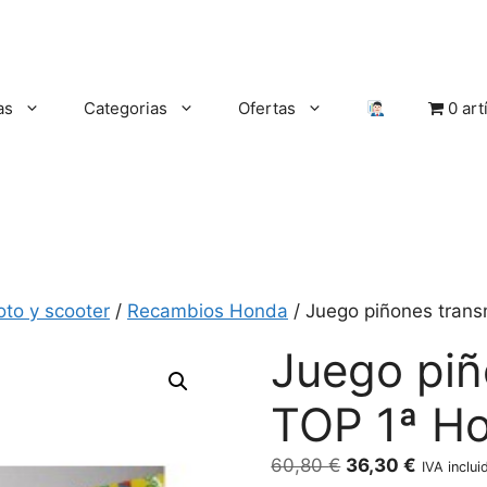
as
Categorias
Ofertas
0 art
oto y scooter
/
Recambios Honda
/ Juego piñones trans
Juego piñ
TOP 1ª Ho
El
El
60,80
€
36,30
€
IVA inclui