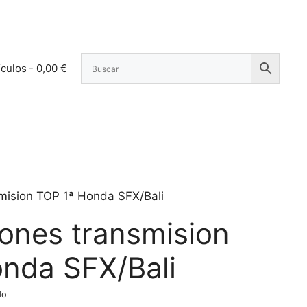
ículos
0,00 €
mision TOP 1ª Honda SFX/Bali
ones transmision
nda SFX/Bali
do