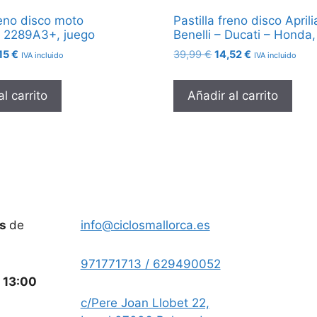
reno disco moto
Pastilla freno disco Aprili
a 2289A3+, juego
Benelli – Ducati – Honda,
El
El
El
,15
€
39,99
€
14,52
€
IVA incluido
IVA incluido
cio
precio
precio
precio
ginal
actual
original
actual
l carrito
Añadir al carrito
:
es:
era:
es:
09 €.
18,15 €.
39,99 €.
14,52 €.
es
de
info@ciclosmallorca.es
971771713 / 629490052
a
13:00
c/Pere Joan Llobet 22,