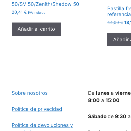
50/SV 50/Zenith/Shadow 50
Pastilla f
20,41
€
IVA incluido
referenci
El
44,09
€
18
pre
Añadir al carrito
ori
Añadir a
era
44,
Sobre nosotros
De
lunes
a
viern
8:00
a
15:00
Política de privacidad
Sábado
de
9:30
Política de devoluciones y