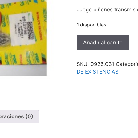
precio
precio
original
actual
Juego piñones transmisi
era:
es:
60,80 €.
36,30 €
1 disponibles
Juego
Añadir al carrito
piñones
transmision
TOP
SKU:
0926.031
Categorí
1ª
DE EXISTENCIAS
Honda
SFX/Bali
cantidad
oraciones (0)