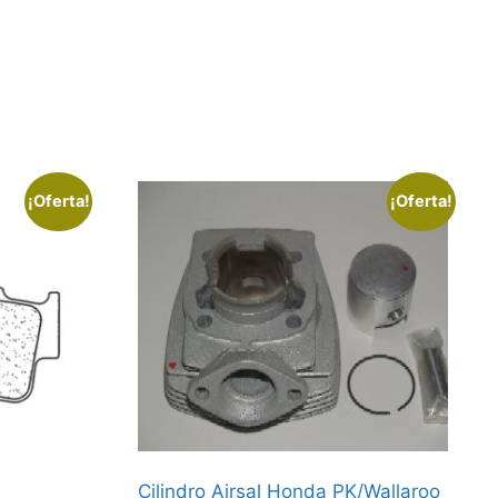
¡Oferta!
¡Oferta!
Cilindro Airsal Honda PK/Wallaroo