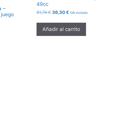
49cc
a –
El
El
81,74
€
36,30
€
IVA incluido
 juego
precio
precio
original
actual
Añadir al carrito
era:
es:
81,74 €.
36,30 €.