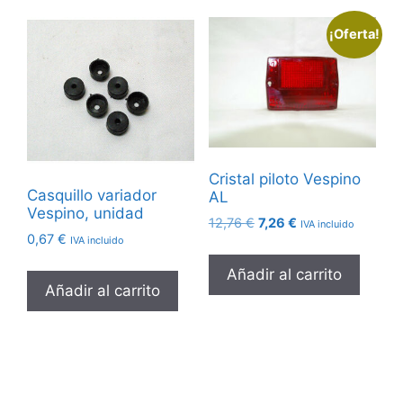
¡Oferta!
Cristal piloto Vespino
Casquillo variador
AL
Vespino, unidad
El
El
12,76
€
7,26
€
IVA incluido
0,67
€
precio
precio
IVA incluido
original
actual
Añadir al carrito
era:
es:
Añadir al carrito
12,76 €.
7,26 €.