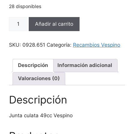
28 disponibles
Junta
Añadir al carrito
culata
49cc
Vespino
SKU:
0928.651
Categoría:
Recambios Vespino
cantidad
Descripción
Información adicional
Valoraciones (0)
Descripción
Junta culata 49cc Vespino