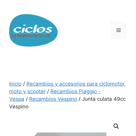
Saltar
al
contenido
Menú
Inicio
/
Recambios y accesorios para ciclomotor,
moto y scooter
/
Recambios Piaggio -
Vespa
/
Recambios Vespino
/ Junta culata 49cc
Vespino