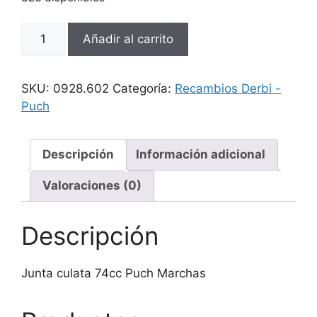
Junta
Añadir al carrito
culata
74cc
Puch
SKU:
0928.602
Categoría:
Recambios Derbi -
Marchas
Puch
cantidad
Descripción
Información adicional
Valoraciones (0)
Descripción
Junta culata 74cc Puch Marchas