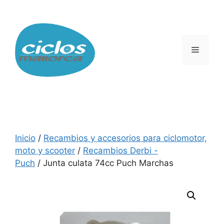
Saltar
al
contenido
Menú
Inicio
/
Recambios y accesorios para ciclomotor,
moto y scooter
/
Recambios Derbi -
Puch
/ Junta culata 74cc Puch Marchas