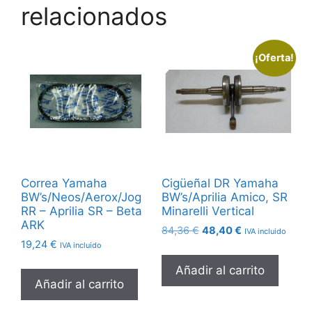
relacionados
¡Oferta!
Correa Yamaha
Cigüeñal DR Yamaha
BW’s/Neos/Aerox/Jog
BW’s/Aprilia Amico, SR
RR – Aprilia SR – Beta
Minarelli Vertical
ARK
El
El
84,36
€
48,40
€
IVA incluido
19,24
€
precio
precio
IVA incluido
original
actual
Añadir al carrito
era:
es:
Añadir al carrito
84,36 €.
48,40 €.