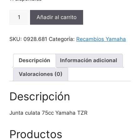
Junta
Añadir al carrito
culata
75cc
Yamaha
SKU:
0928.681
Categoría:
Recambios Yamaha
TZR
cantidad
Descripción
Información adicional
Valoraciones (0)
Descripción
Junta culata 75cc Yamaha TZR
Productos