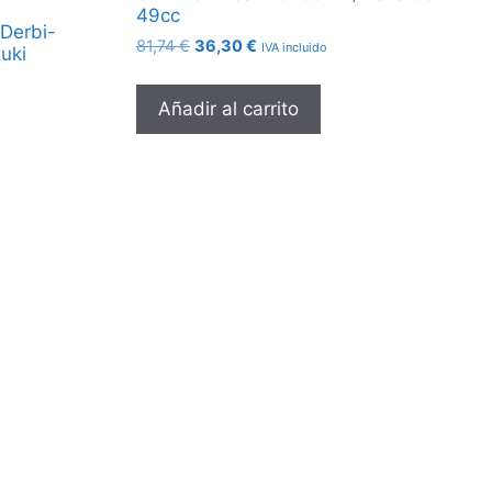
49cc
-Derbi-
El
El
81,74
€
36,30
€
IVA incluido
zuki
precio
precio
original
actual
Añadir al carrito
era:
es:
81,74 €.
36,30 €.