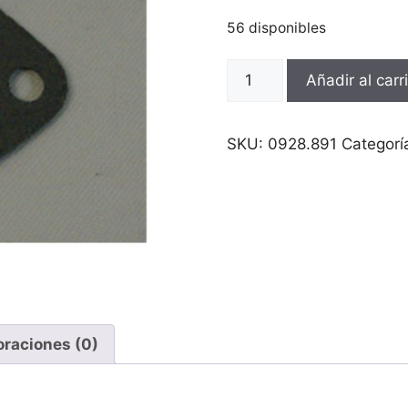
56 disponibles
Junta
Añadir al carr
escape
Puch
Marchas
SKU:
0928.891
Categorí
cantidad
oraciones (0)