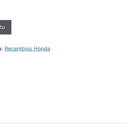
ito
a:
Recambios Honda