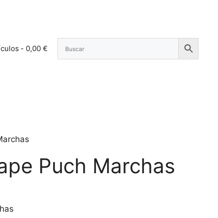
ículos
0,00 €
Marchas
cape Puch Marchas
chas