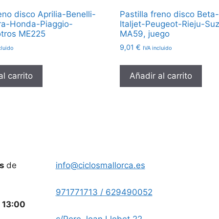
reno disco Aprilia-Benelli-
Pastilla freno disco Beta
ra-Honda-Piaggio-
Italjet-Peugeot-Rieju-Su
tros ME225
MA59, juego
9,01
€
cluido
IVA incluido
l carrito
Añadir al carrito
es
de
info@ciclosmallorca.es
971771713 / 629490052
a
13:00
c/Pere Joan Llobet 22,