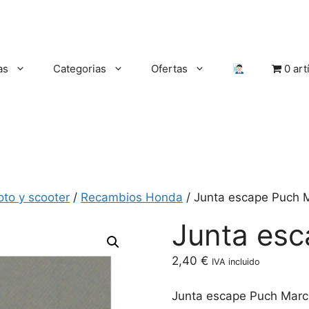
as
Categorias
Ofertas
0 art
oto y scooter
/
Recambios Honda
/ Junta escape Puch 
Junta es
2,40
€
IVA incluido
Junta escape Puch Mar