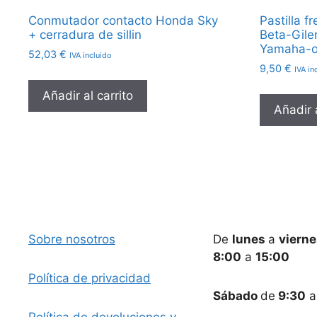
Conmutador contacto Honda Sky
Pastilla f
+ cerradura de sillin
Beta-Gile
Yamaha-o
52,03
€
IVA incluido
9,50
€
IVA in
Añadir al carrito
Añadir a
Sobre nosotros
De
lunes
a
viern
8:00
a
15:00
Política de privacidad
Sábado
de
9:30
Política de devoluciones y