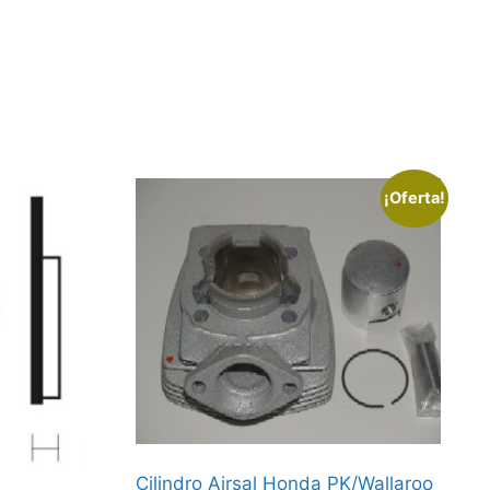
¡Oferta!
Cilindro Airsal Honda PK/Wallaroo