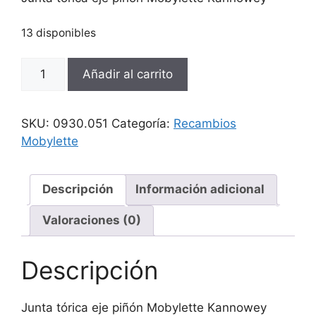
13 disponibles
Junta
Añadir al carrito
tórica
eje
piñón
SKU:
0930.051
Categoría:
Recambios
Mobylette
Mobylette
Kannowey
cantidad
Descripción
Información adicional
Valoraciones (0)
Descripción
Junta tórica eje piñón Mobylette Kannowey