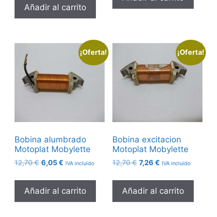
Añadir al carrito
¡Oferta!
¡Oferta!
Bobina alumbrado
Bobina excitacion
Motoplat Mobylette
Motoplat Mobylette
El
El
El
El
12,70
€
6,05
€
12,70
€
7,26
€
IVA incluido
IVA incluido
precio
precio
precio
precio
original
actual
original
actual
Añadir al carrito
Añadir al carrito
era:
es:
era:
es:
12,70 €.
6,05 €.
12,70 €.
7,26 €.